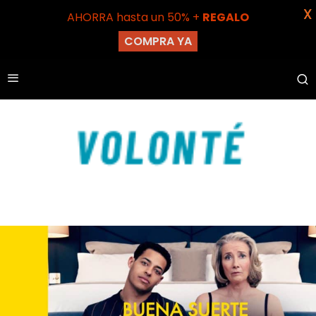
X
AHORRA hasta un 50% +
REGALO
COMPRA YA