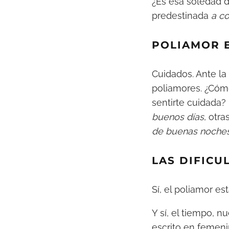
¿Es esa soledad d
predestinada
a c
POLIAMOR 
Cuidados. Ante la
poliamores. ¿Cóm
sentirte cuidada?
buenos días
, otr
de buenas noche
LAS DIFICU
Sí, el poliamor es
Y sí, el tiempo, n
escrito en femeni