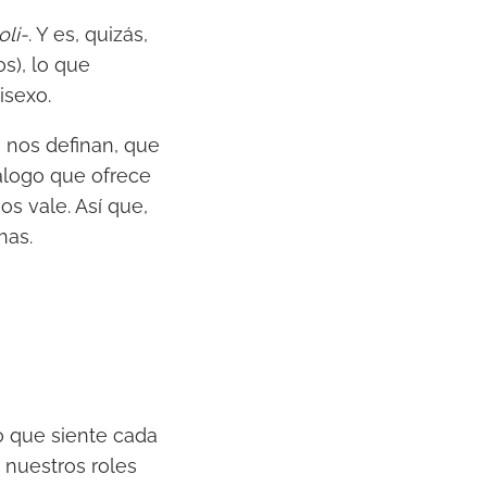
oli-
. Y es, quizás,
s), lo que
isexo.
 nos definan, que
álogo que ofrece
os vale. Así que,
has.
o que siente cada
nuestros roles