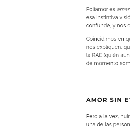
Poliamor es
amar
esa instintiva vi
confunde, y nos o
Coincidimos en q
nos expliquen, qu
la RAE (quién aún 
de momento somo
AMOR SIN E
Pero a la vez, hu
una de las perso