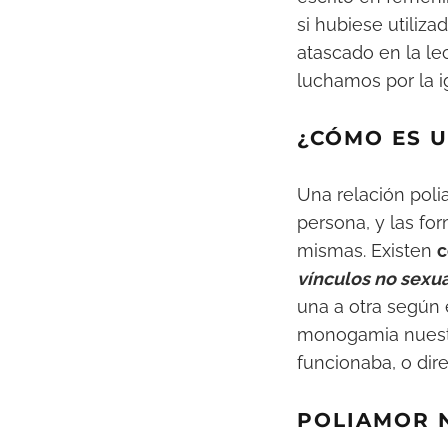
si hubiese utiliza
atascado en la l
luchamos por la i
¿CÓMO ES 
Una relación pol
persona, y las fo
mismas. Existen
c
vínculos no sexua
una a otra según
monogamia nuestr
funcionaba, o di
POLIAMOR 