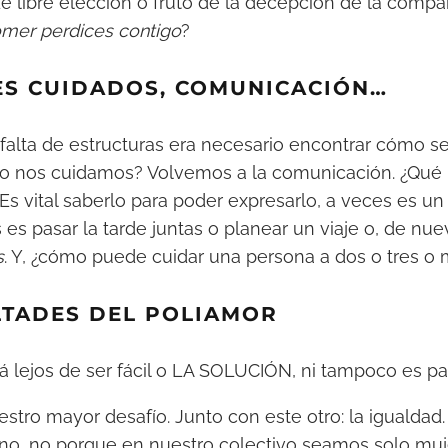
e libre elección o fruto de la decepción de la comp
omer perdices contigo
?
ES CUIDADOS, COMUNICACIÓN…
 falta de estructuras era necesario encontrar cómo 
o nos cuidamos? Volvemos a la comunicación. ¿Qué 
 Es vital saberlo para poder expresarlo, a veces es un
as es pasar la tarde juntas o planear un viaje o, de nu
s
. Y, ¿cómo puede cuidar una persona a dos o tres o
LTADES DEL POLIAMOR
tá lejos de ser fácil o LA SOLUCIÓN, ni tampoco es pa
uestro mayor desafío. Junto con este otro: la igualdad.
no, no porque en nuestro colectivo seamos solo muj