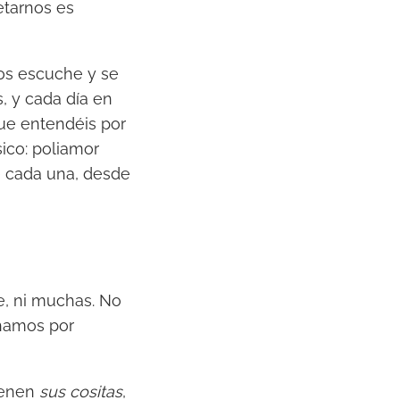
etarnos es
nos escuche y se
s, y cada día en
ue entendéis por
ico: poliamor
ne cada una, desde
e, ni muchas. No
chamos por
ienen
sus cositas
,