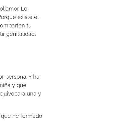
oliamor. Lo
orque existe el
 comparten tu
ir genitalidad,
or persona. Y ha
niña y que
quivocara una y
o que he formado