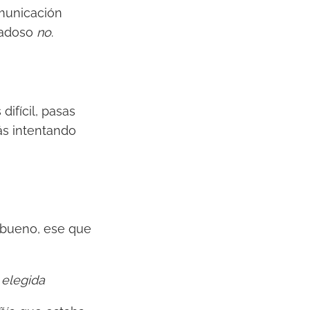
omunicación
idadoso
no
.
ifícil, pasas
s intentando
 bueno, ese que
 elegida