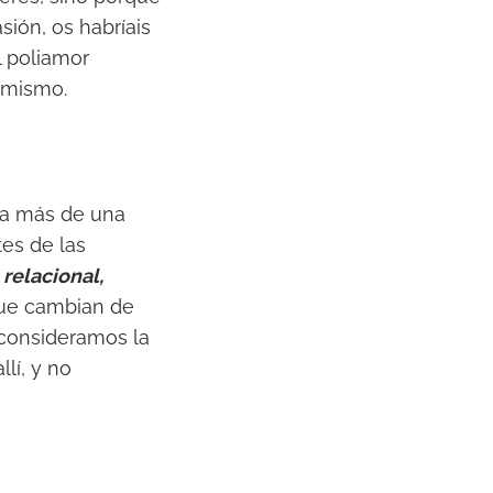
sión, os habríais
l poliamor
l mismo.
 a más de una
tes de las
 relacional,
que cambian de
 consideramos la
lí, y no