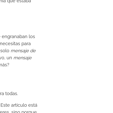
añía que estaba
se engranaban los
necesitas para
 solo
mensaje de
evo, un
mensaje
 más?
ra todas.
 Este artículo está
eres, sino porque