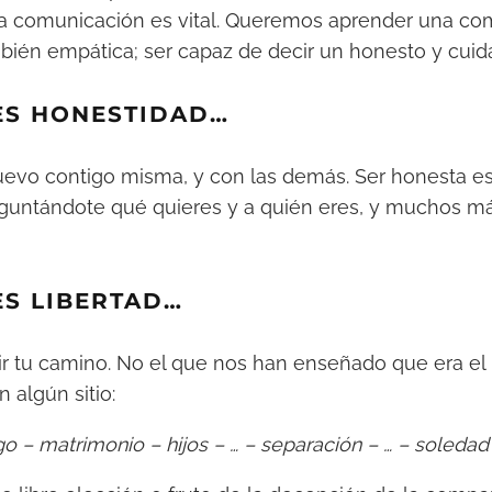
 la comunicación es vital. Queremos aprender una c
mbién empática; ser capaz de decir un honesto y cu
ES HONESTIDAD…
evo contigo misma, y con las demás. Ser honesta es d
untándote qué quieres y a quién eres, y muchos má
ES LIBERTAD…
ir tu camino. No el que nos han enseñado que era el
n algún sitio:
o – matrimonio – hijos – … – separación – … – soledad