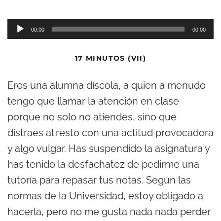
R
00:00
00:00
e
p
17 MINUTOS (VII)
r
Eres una alumna díscola, a quien a menudo
o
tengo que llamar la atención en clase
d
porque no solo no atiendes, sino que
u
distraes al resto con una actitud provocadora
c
y algo vulgar. Has suspendido la asignatura y
t
has tenido la desfachatez de pedirme una
o
tutoría para repasar tus notas. Según las
r
normas de la Universidad, estoy obligado a
d
hacerla, pero no me gusta nada nada perder
e