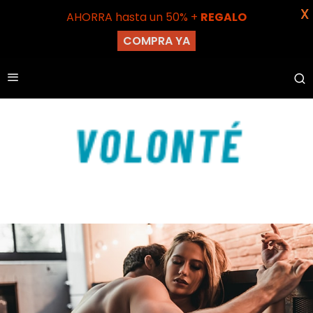
X
AHORRA hasta un 50% +
REGALO
COMPRA YA