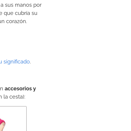
n a sus manos por
e que cubría su
un corazón.
 significado
.
n
accesorios y
 la cesta):