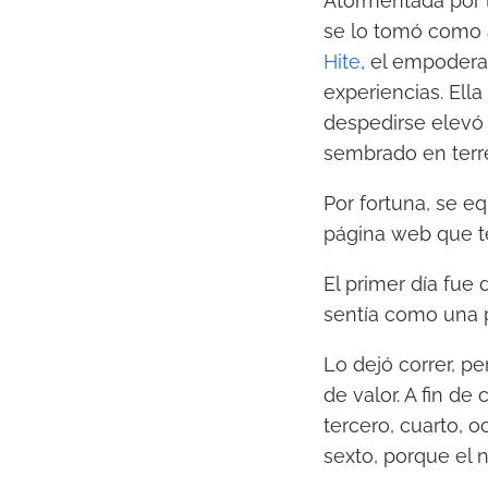
Atormentada por la
se lo tomó como a
Hite
, el empodera
experiencias. Ell
despedirse elevó 
sembrado en terr
Por fortuna, se e
página web que te
El primer día fue 
sentía como una p
Lo dejó correr, p
de valor. A fin de
tercero, cuarto, 
sexto, porque el