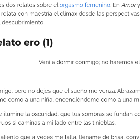
os dos relatos sobre el
orgasmo femenino
. En
Amor
relata con maestría el clímax desde las perspectivas
 descubrimiento.
lato ero (1)
Vení a dormir conmigo; no haremos el 
migo, pero no dejes que el sueño me venza. Abráza
me como a una niña, encendiéndome como a una mu
z ilumine la oscuridad, que tus sombras se fundan co
uos si caminas a mi lado entre las tinieblas.
liento que a veces me falta, lléname de brisa, con