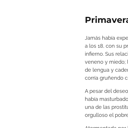
Primavera
Jamás había exper
a los 18, con su p
infierno. Sus rel
veneno y miedo; l
de lengua y cade
corría gruñendo 
A pesar del deseo 
había masturbado.
una de las prosti
orgulloso el pobr