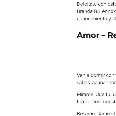
Deléitate con est
Brenda B. Lennox 
conocimiento y el
Amor – Re
Ven a dormir con
sabes, acunándo
Mírame. Que tu lu
temo a los monstr
Bésame, dame el a