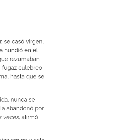
, se casó virgen,
la hundió en el
s que rezumaban
, fugaz culebreo
ma, hasta que se
bida, nunca se
o la abandonó por
as veces
, afirmó