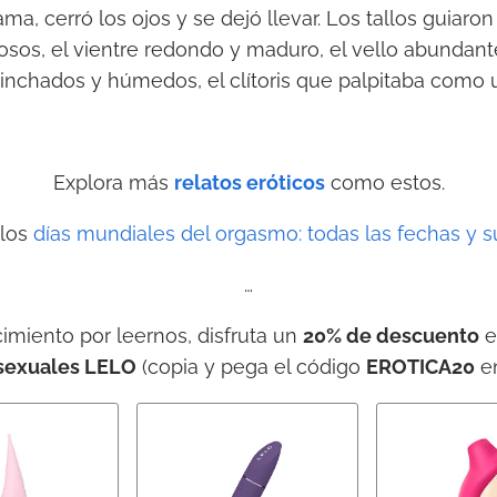
ma, cerró los ojos y se dejó llevar. Los tallos guiaro
sos, el vientre redondo y maduro, el vello abundant
 hinchados y húmedos, el clítoris que palpitaba como 
Explora más
relatos eróticos
como estos.
 los
días mundiales del orgasmo: todas las fechas y su
…
miento por leernos, disfruta un
20% de descuento
e
sexuales LELO
(copia y pega el código
EROTICA20
en