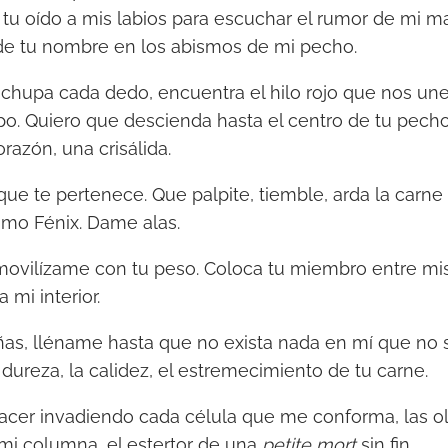
tu oído a mis labios para escuchar el rumor de mi mar
 de tu nombre en los abismos de mi pecho.
chupa cada dedo, encuentra el hilo rojo que nos une
mpo. Quiero que descienda hasta el centro de tu pecho 
razón, una crisálida.
 que te pertenece. Que palpite, tiemble, arda la carne
omo Fénix. Dame alas.
movilízame con tu peso. Coloca tu miembro entre mis
mi interior.
as, lléname hasta que no exista nada en mí que no se
a dureza, la calidez, el estremecimiento de tu carne.
placer invadiendo cada célula que me conforma, las 
mi columna, el estertor de una
petite mort
sin fin.