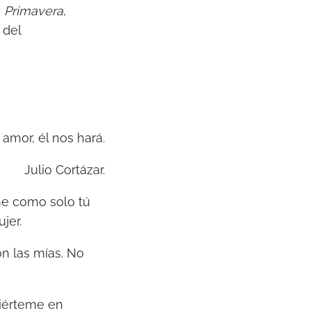
y
Primavera
,
 del
amor, él nos hará.
Julio Cortázar.
me como solo tú
jer.
n las mías. No
viérteme en