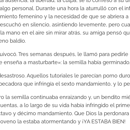
 ausencia, la libertad, la culpa, se lo confesó a su 
lgo personal. Durante una hora la aturrulló con el 
miento femenino y la necesidad de que se abriera a
a escuchó en silencio, asintiendo levemente, pero cu
la mano en el aire sin mirar atrás, su amiga pensó q
eno baldío.
quivocó. Tres semanas después, le llamó para pedirle
 enseña a masturbarte»: la semilla había germinado
desastroso. Aquellos tutoriales le parecían porno dur
ecadora que infringía el sexto mandamiento, y lo peo
ero la semilla continuaba enraizando y, un bendito mi
 cuentas, a lo largo de su vida había infringido el prim
octavo y décimo mandamiento. Que Dios la perdonara 
 noveno la estaba atormentando y ¡YA ESTABA BIEN!