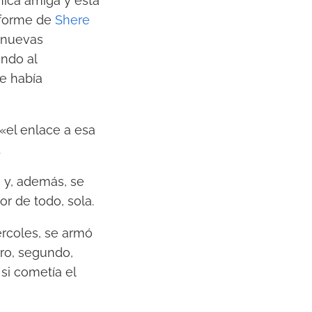
única amiga y esta
informe de
Shere
 nuevas
ando al
ue había
 «el enlace a esa
.
o y, además, se
r de todo, sola.
ércoles, se armó
ero, segundo,
si cometía el