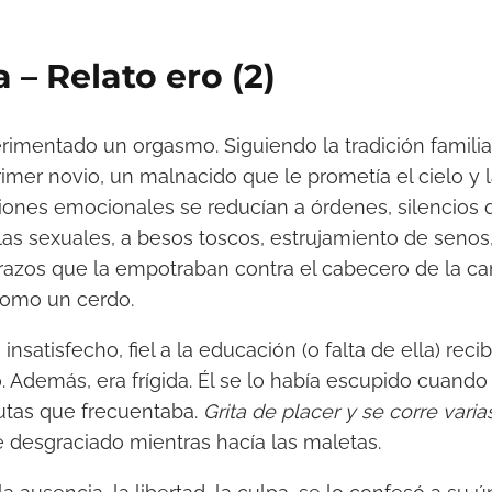
 – Relato ero (2)
imentado un orgasmo. Siguiendo la tradición familiar
rimer novio, un malnacido que le prometía el cielo y 
aciones emocionales se reducían a órdenes, silencio
as sexuales, a besos toscos, estrujamiento de senos
razos que la empotraban contra el cabecero de la ca
como un cerdo.
insatisfecho, fiel a la educación (o falta de ella) reci
 Además, era frígida. Él se lo había escupido cuand
tutas que frecuentaba.
Grita de placer y se corre vari
e desgraciado mientras hacía las maletas.