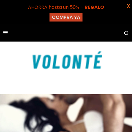
X
AHORRA hasta un 50% +
REGALO
COMPRA YA