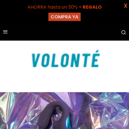
X
AHORRA hasta un 50% +
REGALO
COMPRA YA