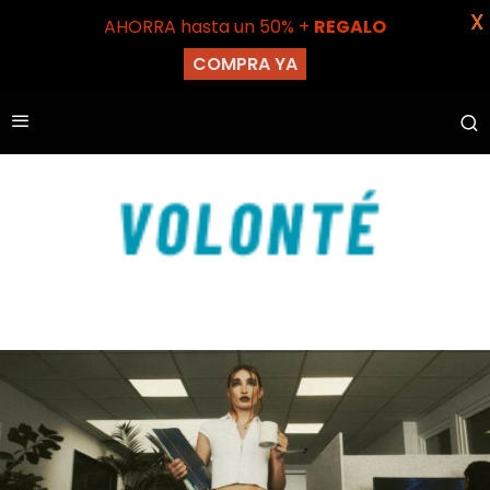
X
AHORRA hasta un 50% +
REGALO
COMPRA YA