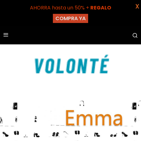
X
AHORRA hasta un 50% +
REGALO
COMPRA YA