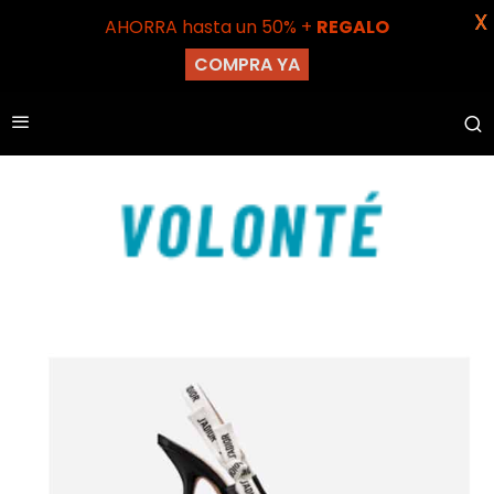
X
AHORRA hasta un 50% +
REGALO
COMPRA YA