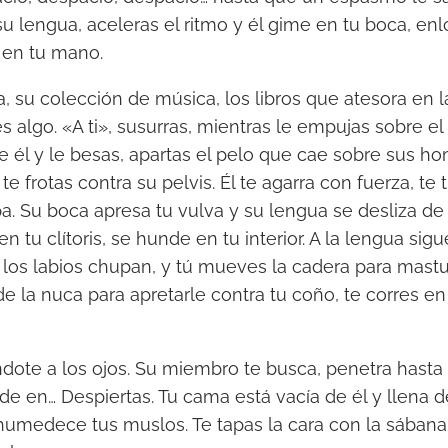
su lengua, aceleras el ritmo y él gime en tu boca, en
 en tu mano.
, su colección de música, los libros que atesora en la
s algo. «A ti», susurras, mientras le empujas sobre el s
e él y le besas, apartas el pelo que cae sobre sus h
te frotas contra su pelvis. Él te agarra con fuerza, te
pa. Su boca apresa tu vulva y su lengua se desliza de 
en tu clítoris, se hunde en tu interior. A la lengua si
s los labios chupan, y tú mueves la cadera para mast
de la nuca para apretarle contra tu coño, te corres e
ote a los ojos. Su miembro te busca, penetra hasta 
rde en… Despiertas. Tu cama está vacía de él y llena 
humedece tus muslos. Te tapas la cara con la sábana. 