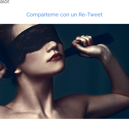
alor.
Compárteme con un Re-Tweet