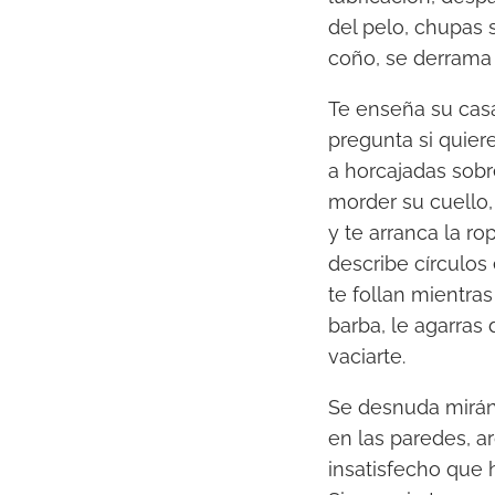
del pelo, chupas 
coño, se derrama
Te enseña su casa
pregunta si quiere
a horcajadas sobr
morder su cuello, 
y te arranca la ro
describe círculos 
te follan mientra
barba, le agarras 
vaciarte.
Se desnuda miránd
en las paredes, a
insatisfecho que 