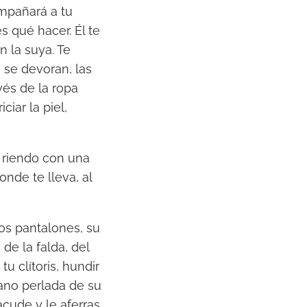
ompañará a tu
 qué hacer. Él te
n la suya. Te
 se devoran, las
vés de la ropa
iar la piel,
s riendo con una
nde te lleva, al
os pantalones, su
de la falda, del
u clítoris, hundir
mano perlada de su
cude y le aferras