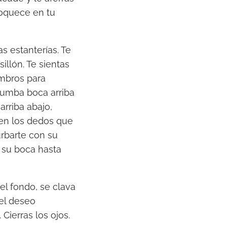
loquece en tu
s estanterías. Te
illón. Te sientas
ombros para
 tumba boca arriba
arriba abajo,
guen los dedos que
urbarte con su
n su boca hasta
el fondo, se clava
del deseo
Cierras los ojos.