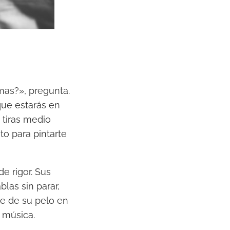
mas?», pregunta.
que estarás en
 tiras medio
to para pintarte
e rigor. Sus
las sin parar,
ve de su pelo en
a música.