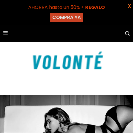
X
AHORRA hasta un 50% +
REGALO
COMPRA YA