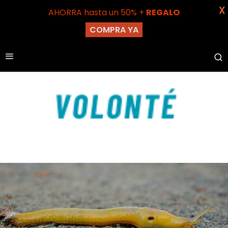
X
AHORRA hasta un 50% +
REGALO
COMPRA YA