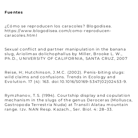
Fuentes
¿Cómo se reproducen los caracoles? Blogodisea.
https://www.blogodisea.com/como-reproducen-
caracoles.html
Sexual conflict and partner manipulation in the banana
slug, Ariolimax dolichophallus by Miller, Brooke L. W.,
Ph.D., UNIVERSITY OF CALIFORNIA, SANTA CRUZ, 2007
Reise, H; Hutchinson, J.M.C. (2002). Penis-biting slugs:
wild claims and confusions. Trends in Ecology and
Evolution. 17 (4): 163. doi:10.1016/S0169-5347(02)02453-9.
Rymzhanov, T.S. (1994). Courtship display and copulation
mechanism in the slugs of the genus Deroceras (Mollusca,
Gastropoda Terrestria Nuda) at Transili Alatau mountain
range. Izv. NAN Resp. Kazach., Ser. Biol. 4: 28–33.