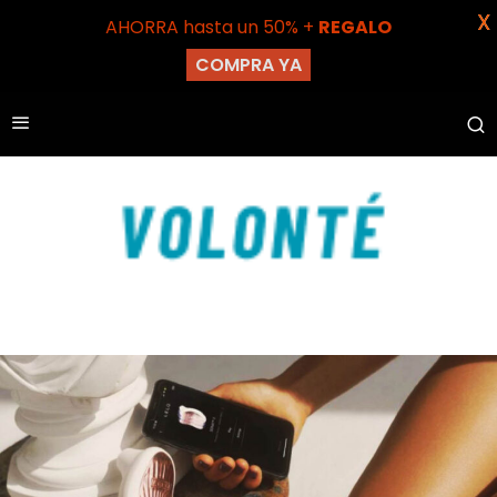
X
AHORRA hasta un 50% +
REGALO
COMPRA YA