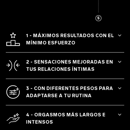
1 - MÁXIMOS RESULTADOS CON EL
MÍNIMO ESFUERZO
Disfruta de una sensación de traqueteo
que hace que los músculos del suelo
2 - SENSACIONES MEJORADAS EN
pélvico se activen.
TUS RELACIONES ÍNTIMAS
Tonifica y refuerza tus músculos para que
tanto tú como tu pareja gocéis de
3 - CON DIFERENTES PESOS PARA
sensaciones más intensas.
ADAPTARSE A TU RUTINA
Según tu nivel de condición física, elige
LELO Beads™ Classic, Mini o Plus.
4 - ORGASMOS MÁS LARGOS E
INTENSOS