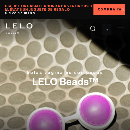
Pasar
DÍA DEL ORGASMO: AHORRA HASTA UN 50% Y
E
LLÉVATE UN JUGUETE DE REGALO
COMPRA YA
al
0 d 22 h 3 m 17 s
contenido
principal
bolas vaginales con pesos
LELO Beads™