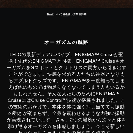
製品について
特徴
使い方
製品詳細
オーガズムの航路
LELOの最新デュアルバイブ、ENIGMA™ Cruiseが登
場！先代のENIGMA™と同様、ENIGMA™ Cruiseもオ
ーガズムをGスポットとクリトリスの両方から引き出す
ことができます。快感を求める人たちの神器となりえ
るアダルトグッズです。ENIGMA™を一度知ってしま
えば他のものでは物足りなくなってしまう人もいるか
もしれません。そんな人たちのためにENIGMA™
CruiseにはCruise Control™技術が搭載されました。こ
の技術のおかげで、本体を体に強く押し当てても振動
の強さが弱まらず、全身を震わせるような力強い振動
が実現されています。さぁ、2つの場所から次々と体を
駆け巡るオーガズムを体感しましょう。今こそ新しい
セクシャルウェルネスへの扉を開く時です。