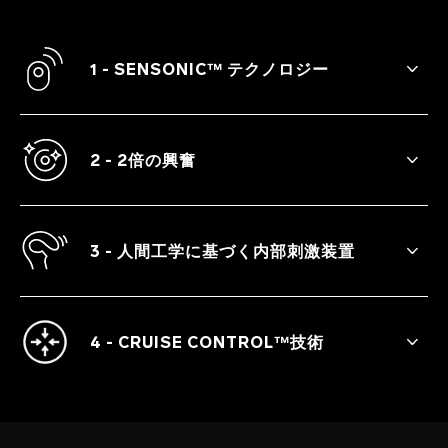
1 - SENSONIC™ テクノロジー
ENIGMA™ Cruise の音波は、直接触れるこ
となく、クリトリスを高速かつやさしく刺
激し、圧倒的な快感をもたらします。
2 - 2倍の興奮
クリトリスの見える部分も見えない部分もG
スポットも、同時に刺激します。
3 - 人間工学に基づく内部刺激装置
超強力な振動でGスポットを刺激する、完全
フレキシブルな刺激装置です。
4 - CRUISE CONTROL™技術
特許取得済みのCruise Control™技術によ
り、使用中は一定の強さで振動し、体に強
く押し当てるとさらに強いパワーを感じる