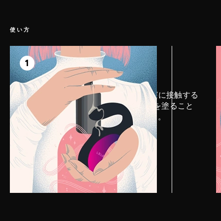
ことができます。
使い方
ステップ 1
準備
1
ENIGMA™ Cruiseのクリトリスや膣に接触する
部分にLELOパーソナルローションを塗ること
で、より大きな快感を引き出せます。