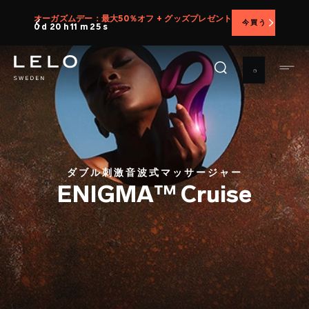
メ
オーガズムデー：最大50％オフ + グッズプレゼント
今買う
イ
0 d 20 h 11 m 24 s
ン
コ
ン
テ
ン
ツ
に
移
ダブル刺激音波式マッサージャー
動
ENIGMA™ Cruise