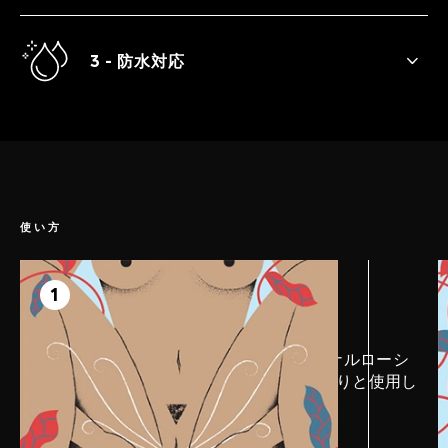
ソフトで、ディープかつ大きめの接触部分
が極上の満足感をもたらします。
3 - 防水対応
SONA™ 2は完全防水加工されており、洗浄
も簡単です。継ぎ目のないシリコン素材を
使用しているため、水を寄せ付けません。
お風呂やシャワーでの使用にも最適です。
使い方
ステップ 1
準備
1
スムーズな使用のため、LELOパーソナルローシ
ョンを身体とデバイスの両方にたっぷりと使用し
ます。