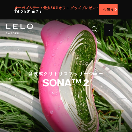
メ
オーガズムデー：最大50％オフ + グッズプレゼント
今買う
イ
1 d 0 h 31 m 5 s
ン
コ
ン
テ
ン
ツ
に
移
音波式クリトリスマッサージャー
動
SONA™ 2