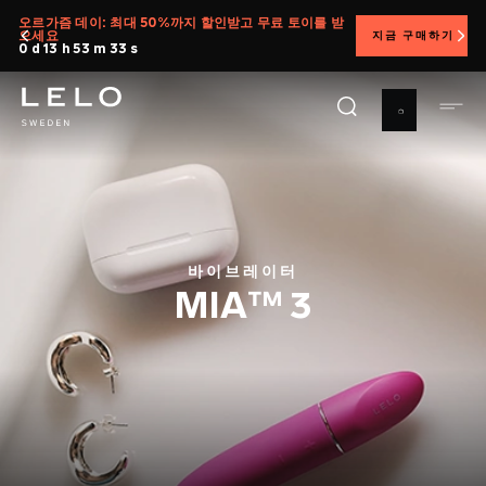
주
오르가즘 데이: 최대 50%까지 할인받고 무료 토이를 받
으세요
지금 구매하기
요
0 d 13 h 53 m 32 s
콘
텐
츠
로
건
너
뛰
기
바이브레이터
MIA™ 3