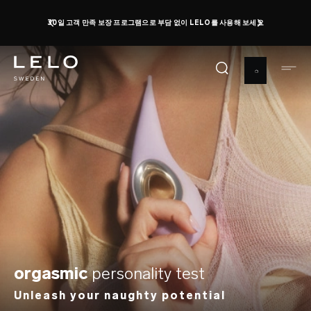
주
30일 고객 만족 보장 프로그램으로 부담 없이 LELO를 사용해 보세요
요
콘
텐
츠
로
건
너
뛰
기
orgasmic
personality test
Unleash your naughty potential