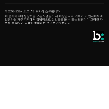
our sexual health experts
제품 FAQ
수용성 러브젤
리테일러
© 2003-2026 LELO iAB. 회사에 소유됩니다.
environmental labels
섹스 액세서리
이 웹사이트에 등장하는 모든 모델은 18세 이상입니다. 귀하가 이 웹사이트에
입장하면 거주 지역에서 합법적으로 성인물을 볼 수 있는 연령이며 그러한 자
연락하기
료를 볼 의도가 있음에 동의하는 것으로 간주됩니다.
콘돔
스토어 찾기
퀴어 픽
학생 할인
LELO Originals