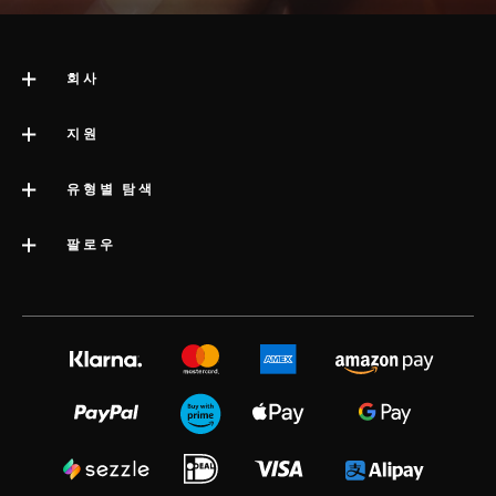
회사
LELO 소개
지원
impressum
고객 지원
유형별 탐색
회사 정보
배송
카테고리
팔로우
우수 기업 상
LELO 보증
베스트셀러 섹스 토이
미디어정보
volonté blog
보증 연장
여성용 섹스 토이
LELO 채용
instagram
satisfaction guarantee
남성용 섹스 토이
개인정보 보호 정책
twitter
regulatory compliance
커플용 섹스 토이
쿠키 정책
facebook
일반 FAQ
묶음 상품
사용 약관
audio erotica
쇼핑 FAQ
럭셔리 섹스 토이
제휴 프로그램