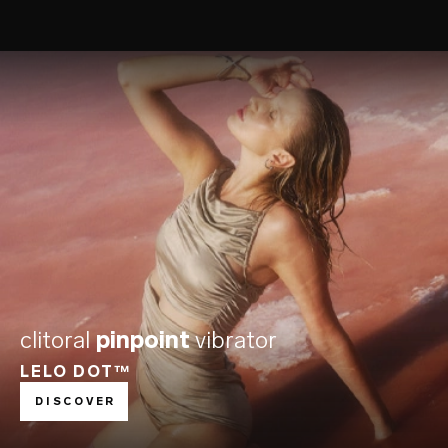
clitoral
pinpoint
vibrator
LELO DOT™
DISCOVER