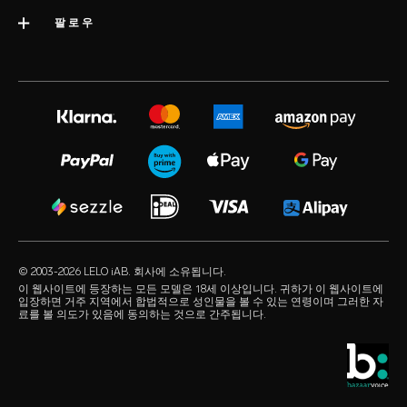
배송
카테고리
팔로우
우수 기업 상
LELO 보증
베스트셀러 섹스 토이
미디어정보
volonté blog
보증 연장
여성용 섹스 토이
LELO 채용
instagram
satisfaction guarantee
남성용 섹스 토이
개인정보 보호 정책
twitter
regulatory compliance
커플용 섹스 토이
쿠키 정책
facebook
일반 FAQ
묶음 상품
사용 약관
audio erotica
쇼핑 FAQ
럭셔리 섹스 토이
제휴 프로그램
our sexual health experts
제품 FAQ
수용성 러브젤
리테일러
© 2003-2026 LELO iAB. 회사에 소유됩니다.
environmental labels
섹스 액세서리
이 웹사이트에 등장하는 모든 모델은 18세 이상입니다. 귀하가 이 웹사이트에
입장하면 거주 지역에서 합법적으로 성인물을 볼 수 있는 연령이며 그러한 자
연락하기
료를 볼 의도가 있음에 동의하는 것으로 간주됩니다.
콘돔
스토어 찾기
퀴어 픽
학생 할인
LELO Originals