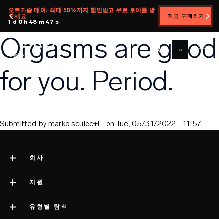
주
오르가즘 데이: 최대 50%까지 할인받고 무료 토이를 받
으세요
지금 구매하기
요
1 d 0 h 48 m 47 s
콘
Orgasms are good
텐
츠
로
for you. Period.
건
너
뛰
기
Submitted by
marko.sculec+l…
on
Tue, 05/31/2022 - 11:57
회사
LELO 소개
지원
impressum
고객 지원
유형별 탐색
회사 정보