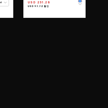
USD 251.28
ed
Color
Color