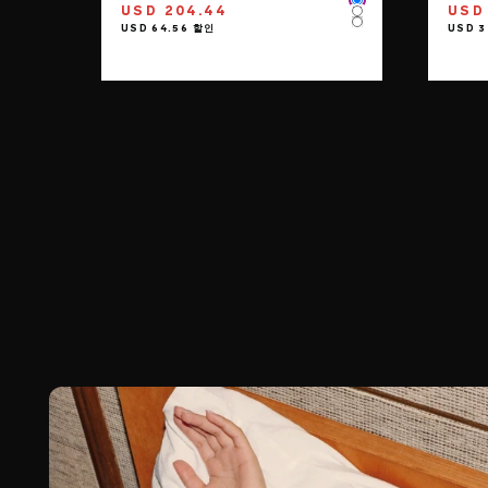
Color
USD 204.44
USD 
Color
Color