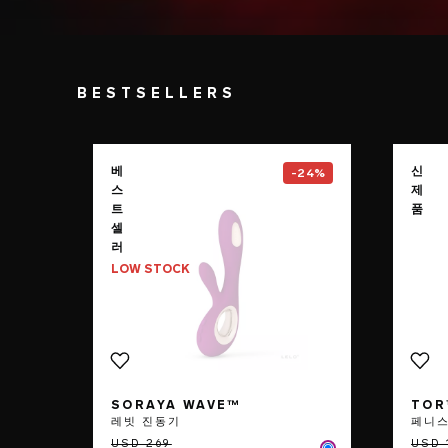
BESTSELLERS
Go to the
SORAYA Wave™
pag
베
신
-24%
스
제
트
품
셀
러
LOW STOCK
SORAYA WAVE™
TOR
레빗 진동기
페니스