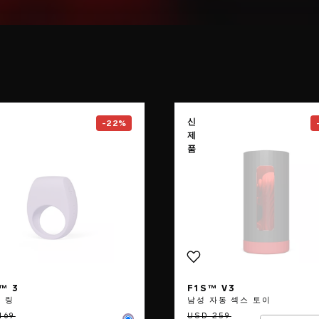
e
Go to the
TOR™ 3
page
Go to the
신
-22%
제
품
™ 3
F1S™ V3
 링
남성 자동 섹스 토이