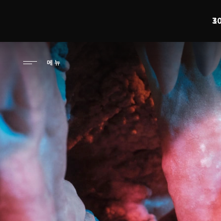
주
요
오르가즘 데이: 최
콘
텐
츠
메뉴
로
건
너
뛰
기