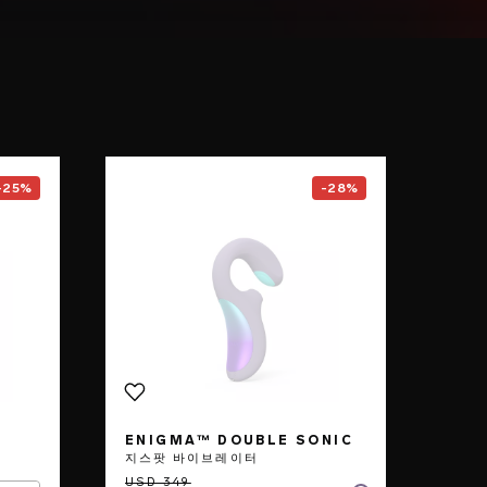
F1S™ V3
page
Go to the
ENIGMA™ Double So
-25%
-28%
ENIGMA™ DOUBLE SONIC
지스팟 바이브레이터