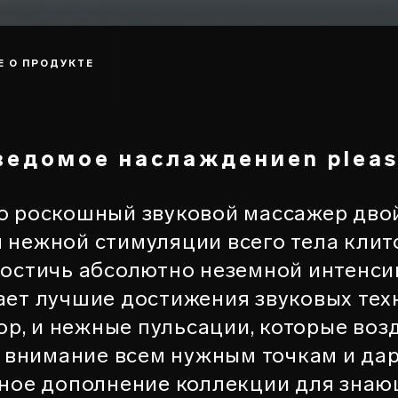
Е О ПРОДУКТЕ
ведомое наслаждениеn pleas
 роскошный звуковой массажер двой
 нежной стимуляции всего тела клито
остичь абсолютно неземной интенсив
ет лучшие достижения звуковых техн
р, и нежные пульсации, которые воз
ь внимание всем нужным точкам и да
ное дополнение коллекции для знающ