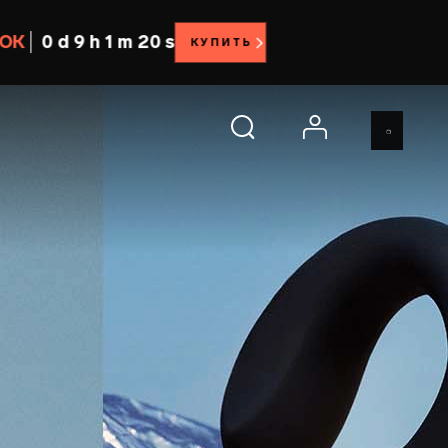
0 d 9 h 1 m 17 s
КУПИТЬ
account