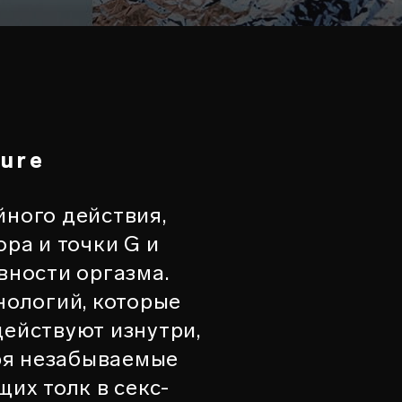
ure
ного действия,
ра и точки G и
ности оргазма.
ологий, которые
действуют изнутри,
ря незабываемые
их толк в секс-