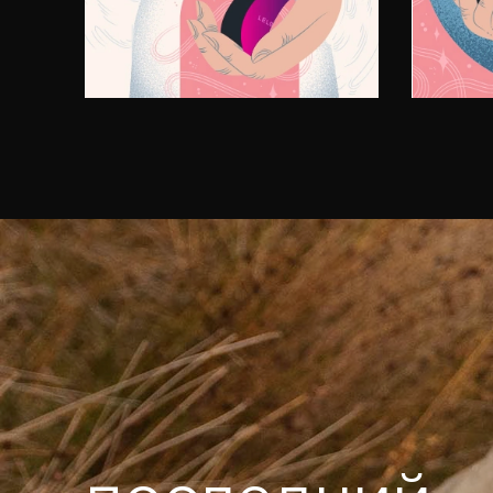
увлажнитель LELO.
И тол
устро