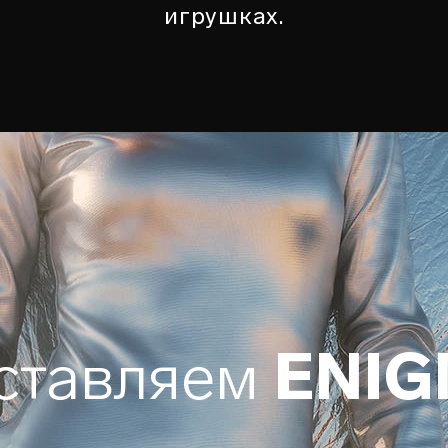
игрушках.
ставляем
ENI