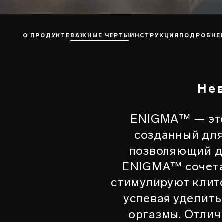
О ПРОДУКТЕ
ВАЖНЫЕ ЧЕРТЫ
ИНСТРУКЦИЯ
ПОДРОБНЕ
Не
ENIGMA™ — это
созданный для
позволяющий д
ENIGMA™ сочета
стимулируют клито
успевая уделит
оргазмы. Отлич