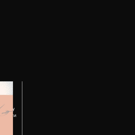
кнопку
корости
ю и
анию.