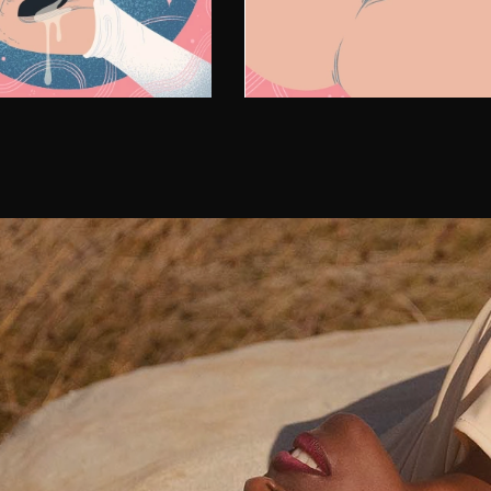
ько потом включите
йство.