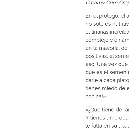
Creamy Cum Cre
En el prólogo, el 
no solo es nutrit
culinarias increíb
complejo y dinámi
en la mayoría, de
positivas, el sem
eso. Una vez que 
que es el semen 
darle a cada plat
tienes miedo de e
cocina!».
«¿Qué tiene de ra
Y tienes un prod
le falta en su ap