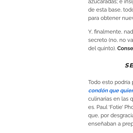
azucaradas; e ins
de esta base, to
para obtener nuev
Y, finalmente, nad
secreto (no, no v
del quinto).
Conse
S
Todo esto podría
condón que quier
culinarias en las
es. Paul ‘Fotie’ 
que, por desgraci
enseñaban a prepa