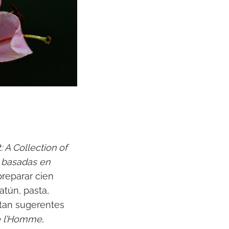
 A Collection of
 basadas en
preparar cien
atún, pasta,
tan sugerentes
e l’Homme
,