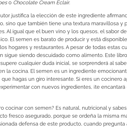
pes
o
Chocolate Cream Eclair
.
autor justifica la elección de este ingrediente afirm
ivo, sino que también tiene una textura maravillosa y
les. Al igual que el buen vino y los quesos, el sabor 
co. El semen es barato de producir y está disponibl
 los hogares y restaurantes. A pesar de todas estas c
en sigue siendo descuidado como alimento. Este libr
supere cualquier duda inicial, se sorprenderá al sabe
en la cocina. El semen es un ingrediente emocionan
o que hagas un giro interesante. Si eres un cocinero 
xperimentar con nuevos ingredientes, ¡te encantará 
ro cocinar con semen? Es natural, nutricional y sabe
ucto fresco asegurado, porque se ordeña la misma m
asionada defensa de este producto, cuando pregunta 