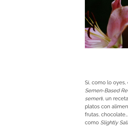
Sí, como lo oyes,
Semen-Based Reci
semen
), un recet
platos con aliment
frutas, chocolat
como
Slightly Sal