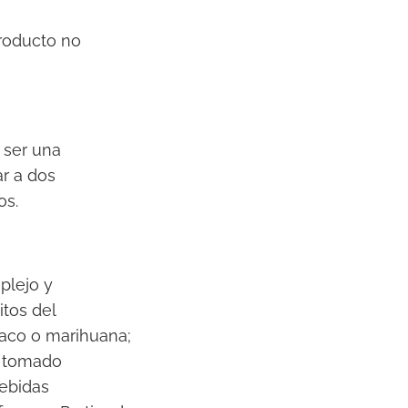
producto no
 ser una
ar a dos
os.
plejo y
tos del
baco o marihuana;
 y tomado
bebidas