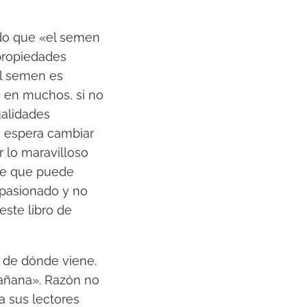
ando que «el semen
 propiedades
del semen es
e en muchos, si no
ualidades
o espera cambiar
r lo maravilloso
te que puede
apasionado y no
este libro de
s de dónde viene.
añana». Razón no
a sus lectores