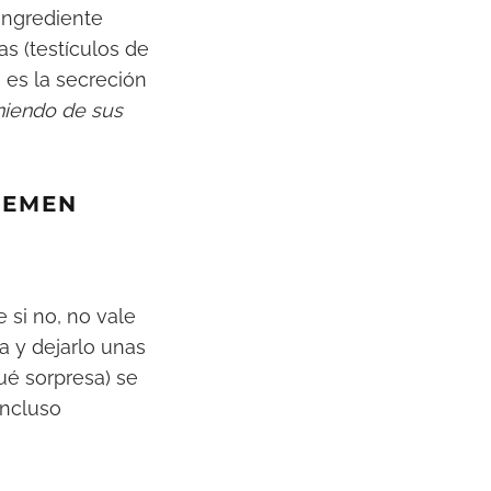
ingrediente
as (testículos de
 es la secreción
niendo de sus
SEMEN
 si no, no vale
na y dejarlo unas
qué sorpresa) se
incluso