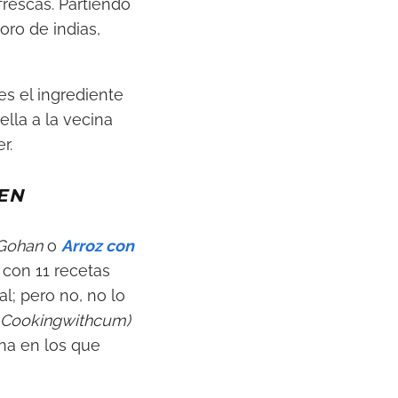
frescas. Partiendo
oro de indias,
es el ingrediente
lla a la vecina
r.
EN
Gohan
o
Arroz con
 con 11 recetas
l; pero no, no lo
Cookingwithcum)
ina en los que