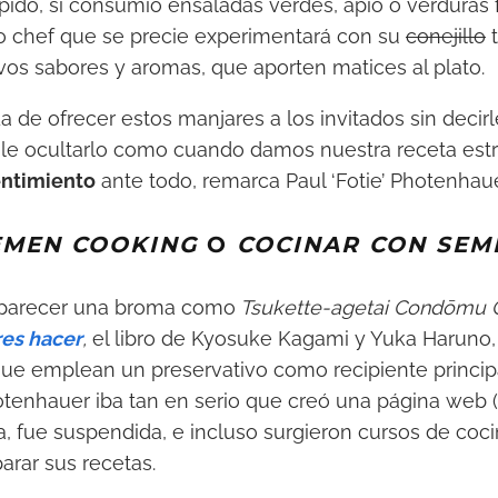
ípido, si consumió ensaladas verdes, apio o verduras 
do chef que se precie experimentará con su
conejillo
t
os sabores y aromas, que aporten matices al plato.
a de ofrecer estos manjares a los invitados sin decirl
ale ocultarlo como cuando damos nuestra receta estre
ntimiento
ante todo, remarca Paul ‘Fotie’ Photenhaue
EMEN COOKING
O
COCINAR CON SEM
 parecer una broma como
Tsukette-agetai Condōmu 
es hacer
,
el libro de Kyosuke Kagami y Yuka Haruno,
 que emplean un preservativo como recipiente principa
Photenhauer iba tan en serio que creó una página web (
a, fue suspendida, e incluso surgieron cursos de coc
rar sus recetas.