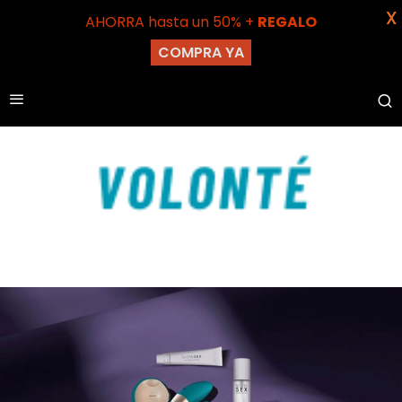
X
AHORRA hasta un 50% +
REGALO
COMPRA YA