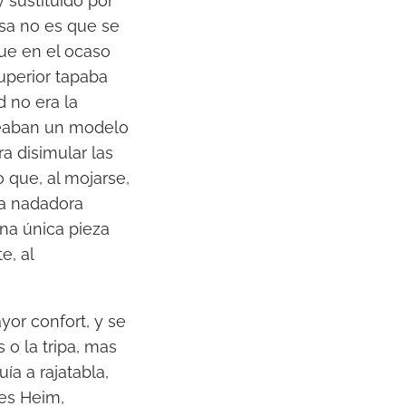
y sustituido por
osa no es que se
que en el ocaso
uperior tapaba
d no era la
leaban un modelo
a disimular las
 que, al mojarse,
la nadadora
una única pieza
e, al
yor confort, y se
o la tripa, mas
ía a rajatabla,
ues Heim,