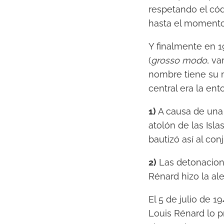
respetando el có
hasta el momento
Y finalmente en 1
(
grosso modo
, v
nombre tiene su m
central era la en
1)
A causa de una 
atolón de las Isl
bautizó así al con
2)
Las detonacion
Rénard hizo la al
El 5 de julio de 1
Louis Rénard lo pr