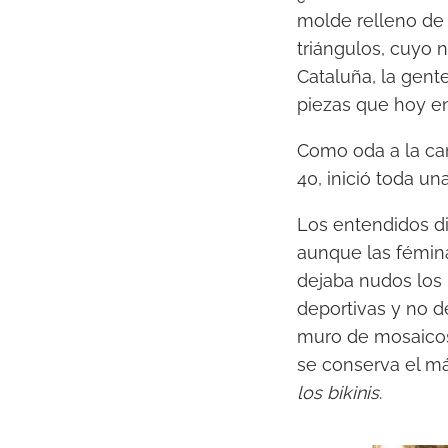
molde relleno de 
triángulos, cuyo 
Cataluña, la gente
piezas que hoy en 
Como oda a la can
40, inició toda un
Los entendidos di
aunque las fémin
dejaba nudos los h
deportivas y no 
muro de mosaicos u
se conserva el má
los bikinis
.