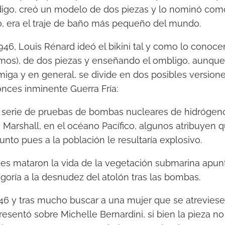
digo, creó un modelo de dos piezas y lo nominó co
, era el traje de baño más pequeño del mundo.
946, Louis Rénard ideó el bikini tal y como lo conoc
amos), de dos piezas y enseñando el ombligo, aunque 
iga y en general, se divide en dos posibles version
tonces inminente Guerra Fría:
serie de pruebas de bombas nucleares de hidrógeno 
as Marshall, en el océano Pacífico, algunos atribuyen
junto pues a la población le resultaría explosivo.
es mataron la vida de la vegetación submarina apun
egoría a la desnudez del atolón tras las bombas.
946 y tras mucho buscar a una mujer que se atreviese a 
esentó sobre Michelle Bernardini, si bien la pieza no