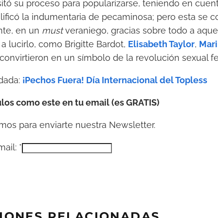
tó su proceso para popularizarse, teniendo en cuen
alificó la indumentaria de pecaminosa; pero esta se co
nte, en un
must
veraniego, gracias sobre todo a aque
a lucirlo, como Brigitte Bardot,
Elisabeth Taylor
,
Mari
convirtieron en un símbolo de la revolución sexual f
dada:
¡Pechos Fuera! Día Internacional del Topless
los como este en tu email (es GRATIS)
os para enviarte nuestra Newsletter.
mail:
*
IONES RELACIONADAS