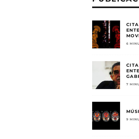
CITA
ENT
MOV
6 MIN
CITA
ENT
GAB
7 MIN
MÚS
9 MIN