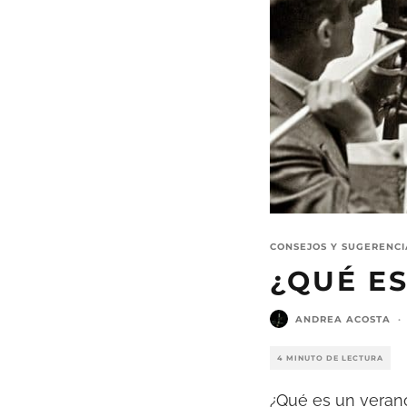
CONSEJOS Y SUGERENCI
¿QUÉ ES
ANDREA ACOSTA
·
4 MINUTO DE LECTURA
¿Qué es un verano