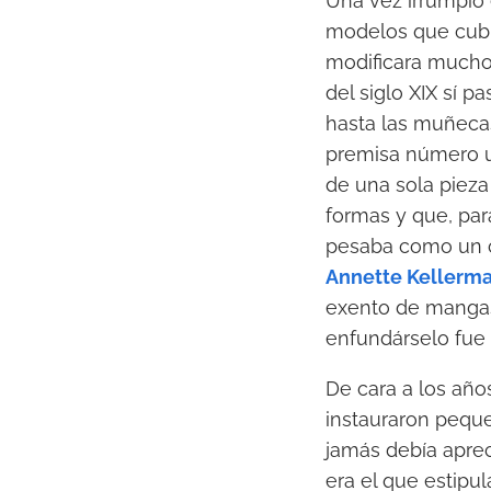
Una vez irrumpió e
modelos que cubrí
modificara mucho 
del siglo XIX sí 
hasta las muñecas 
premisa número u
de una sola pieza
formas y que, par
pesaba como un co
Annette Kellerma
exento de mangas 
enfundárselo fue
De cara a los años
instauraron peque
jamás debía aprec
era el que estipu