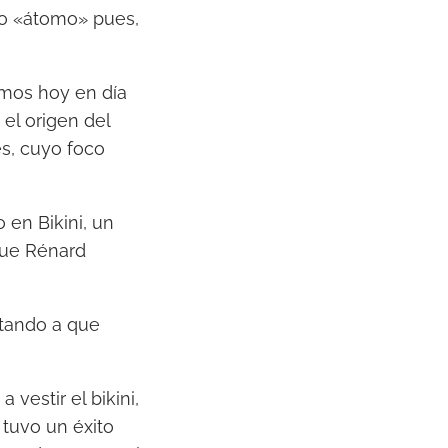
mo «átomo» pues,
emos hoy en día
el origen del
es, cuyo foco
en Bikini, un
 que Rénard
tando a que
vestir el bikini,
 tuvo un éxito