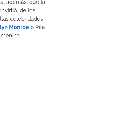
ta, además, que la
nvirtió, de los
llas celebridades
lyn Monroe
o Rita
emenina.