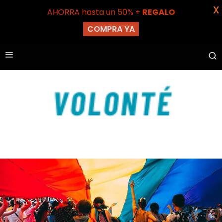
X
AHORRA hasta un 50% +
REGALO
COMPRA YA