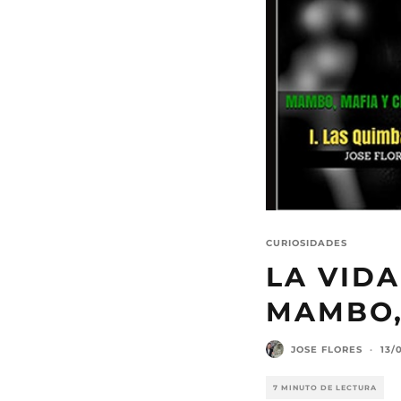
CURIOSIDADES
LA VID
MAMBO,
JOSE FLORES
·
13/
7 MINUTO DE LECTURA