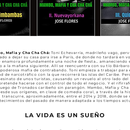
, Mafia y Cha Cha Chá:
Toni Echevarría, madrileño vago, perve
gado a dejar su casa para irse a París, de donde no tardará en vo
se enamora profundamente una noche de fiesta… amaneciendo e
 a la mañana siguiente. Allí se reencuentra con su tío Bárbaro
a poderosa mafia de contrabando. Toni empieza a trabajar para e
d de narcotráfico con la que recorrerá las islas del Caribe. Per
sesinato de unos turistas, causando un revuelo al otro lado del
etende hacerse con el control de todo el negocio. Y el rifirraf
Juego de Tronados caribeño sin parangón. Mambo, Mafia y Cha
desde sus orígenes, en clave de comedia coral, a través de la his
ón transcurre, aproximadamente, entre el 2014 y 2018, donde se
tecimientos del pasado de manera adaptada a los tiempos actu
LA VIDA ES UN SUEÑO