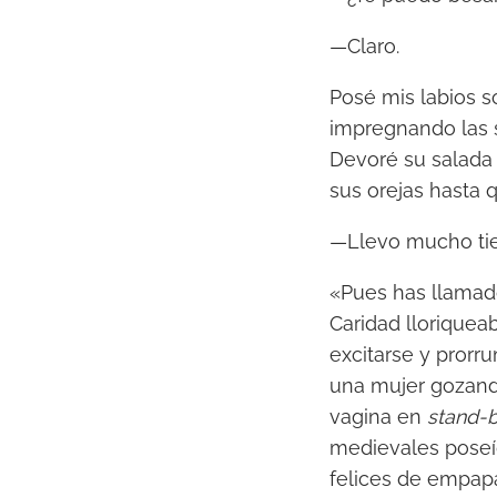
—Claro.
Posé mis labios s
impregnando las s
Devoré su salada 
sus orejas hasta 
—Llevo mucho tiem
«Pues has llamado
Caridad llorique
excitarse y prorr
una mujer gozando
vagina en
stand-
medievales poseíd
felices de empapa