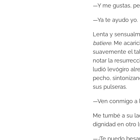
—Y me gustas, per
—Ya te ayudo yo.
Lenta y sensualme
batiere
. Me acari
suavemente el tal
notar la resurrec
ludió levógiro al
pecho, sintoniza
sus pulseras.
—Ven conmigo a l
Me tumbé a su lad
dignidad en otro l
—¿Te puedo besa