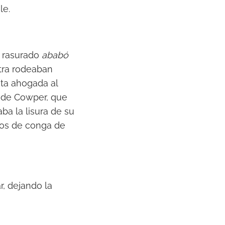
le.
u rasurado
ababó
otra rodeaban
ita ahogada al
o de Cowper, que
ba la lisura de su
eos de conga de
, dejando la