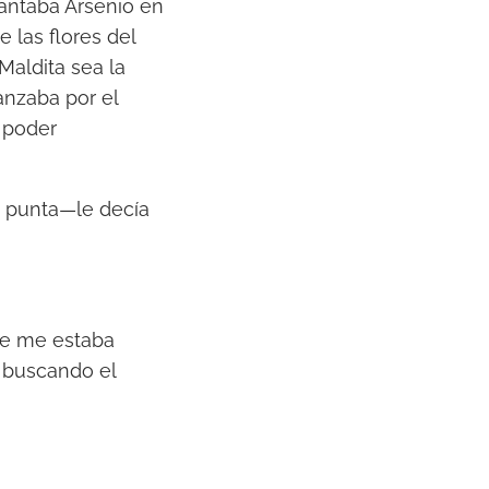
antaba Arsenio en
 las flores del
Maldita sea la
anzaba por el
y poder
n punta—le decía
se me estaba
d buscando el