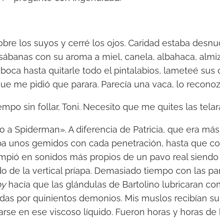
obre los suyos y cerré los ojos. Caridad estaba desnu
ábanas con su aroma a miel, canela, albahaca, almiz
boca hasta quitarle todo el pintalabios, lameteé sus
que me pidió que parara. Parecía una vaca, lo recono
po sin follar, Toni. Necesito que me quites las telar
 a Spiderman». A diferencia de Patricia, que era más
aba unos gemidos con cada penetración, hasta que 
umpió en sonidos más propios de un pavo real siendo
 de la vertical príapa. Demasiado tiempo con las pa
by
hacía que las glándulas de Bartolino lubricaran c
as por quinientos demonios. Mis muslos recibían su 
rse en ese viscoso líquido. Fueron horas y horas de 