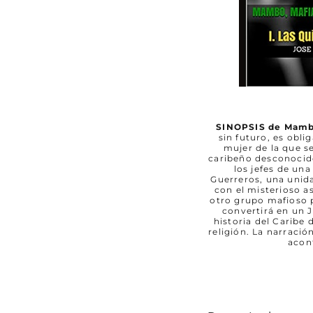
SINOPSIS de Mambo
sin futuro, es obli
mujer de la que 
caribeño desconocido
los jefes de un
Guerreros, una unida
con el misterioso a
otro grupo mafioso pr
convertirá en un 
historia del Caribe 
religión. La narraci
acon