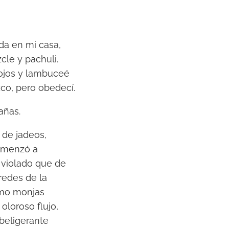
da en mi casa,
cle y pachuli.
 ojos y lambuceé
zco, pero obedecí.
añas.
 de jadeos,
comenzó a
 violado que de
redes de la
omo monjas
oloroso flujo,
beligerante