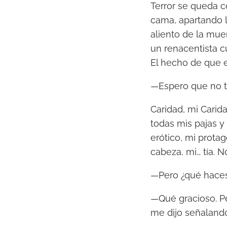
Terror se queda co
cama, apartando l
aliento de la muer
un renacentista c
El hecho de que e
—Espero que no t
Caridad, mi Carid
todas mis pajas y
erótico, mi prota
cabeza, mi… tía. No
—Pero ¿qué haces 
—Qué gracioso. P
me dijo señalando