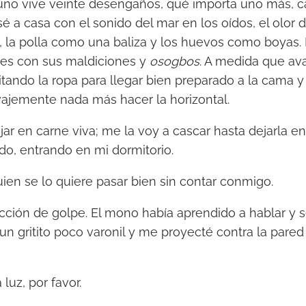
no vive veinte desengaños, qué importa uno más, c
 a casa con el sonido del mar en los oídos, el olor de
z, la polla como una baliza y los huevos como boyas. 
nes con sus maldiciones y
osogbos
. A medida que av
uitando la ropa para llegar bien preparado a la cama 
ajemente nada más hacer la horizontal.
ar en carne viva; me la voy a cascar hasta dejarla e
do, entrando en mi dormitorio.
ien se lo quiere pasar bien sin contar conmigo.
cción de golpe. El mono había aprendido a hablar y 
 un gritito poco varonil y me proyecté contra la pare
luz, por favor.