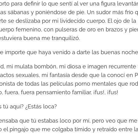
rto para definir lo que sentí al ver una figura levan
as sábanas y poniéndose de pie. Un sudor más frío 
te se deslizaba por mi lividecido cuerpo. El ojo de l
uerpo femenino, con pulseras de oro en brazos y pier
stuviera buena me tranquilizó.
e importe que haya venido a darte las buenas noche
ad, mi mulata bombón, mi diosa e imagen recurrente
 actos sexuales, mi fantasía desde que la conocí en P
gonista de todas las películas porno mentales que ro
, fuera, fuera pensamiento familiar, ¡fus!, ¡fus!
tú aquí? ¿Estás loca?
ensaba que tú estabas loco por mí, pero veo que m
 el pingajo que me colgaba tímido y retraído entre la