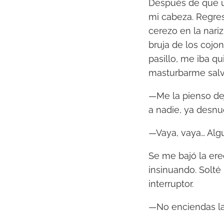
Después de que u
mi cabeza. Regresé
cerezo en la nari
bruja de los cojo
pasillo, me iba q
masturbarme salv
—Me la pienso dej
a nadie, ya desnu
—Vaya, vaya… Algu
Se me bajó la ere
insinuando. Solté
interruptor.
—No enciendas la 