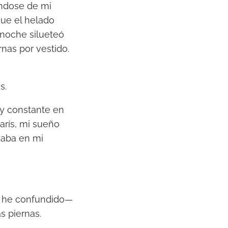
tándose de mi
que el helado
a noche silueteó
nas por vestido.
s.
 y constante en
arís, mi sueño
daba en mi
e he confundido—
s piernas.