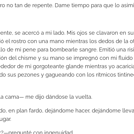
o no tan de repente. Dame tiempo para que lo asimi
nte, se acercó a mi lado. Mis ojos se clavaron en s
ció el rostro con una mano mientras los dedos de la 
lo de mi pene para bombearle sangre. Emitió una ris
ción del chisme y su mano se impregnó con mi fluid
rededor de mi gorgoteante glande mientras yo acaricia
ndo sus pezones y gagueando con los rítmicos tintin
a cama— me dijo dándose la vuelta.
o, en plan fardo, dejándome hacer, dejándome llevar
ugar.
r?—pregunté con ingenuidad.