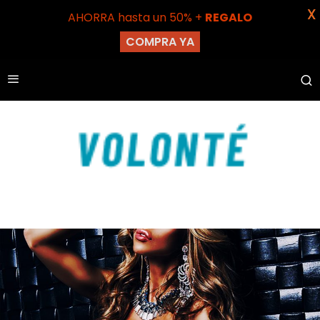
X
AHORRA hasta un 50% +
REGALO
COMPRA YA