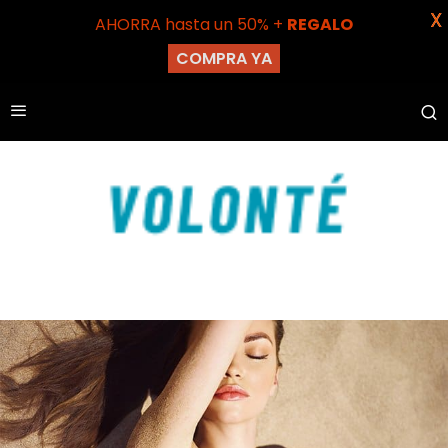
X
AHORRA hasta un 50% +
REGALO
COMPRA YA