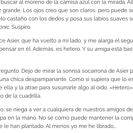
 buscar al moreno de la camisa azul con la mirada. All
z grande. Los ojos creo que son claros, pero puede se
pelo castaño con los dedos y posa sus labios suaves so
onic
. Suspiro.
 Asier, que ha vuelto a mi lado, y me alarga el seg
ensar en él. Además, es hetero. Y su
amiga
está bas
egunto. Dejo de mirar la sonrisa socarrona de Asier 
 una chica despampanante. Como si supiera que lo e
e ella y la atrae para susurrarle algo al oído. «Hetero
o de la cuadrilla.
ico: se niega a ver a cualquiera de nuestros amigos d
copa en la mano. No sé cómo puede mantener la com
e le han plantado. Al menos yo me he librado…