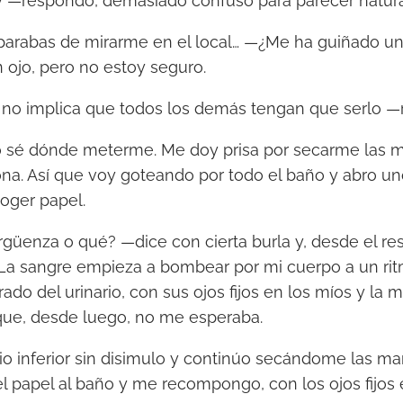
y —respondo, demasiado confuso para parecer natura
arabas de mirarme en el local… —¿Me ha guiñado un
ojo, pero no estoy seguro.
no implica que todos los demás tengan que serlo —
 sé dónde meterme. Me doy prisa por secarme las m
na. Así que voy goteando por todo el baño y abro un
oger papel.
güenza o qué? —dice con cierta burla y, desde el res
. La sangre empieza a bombear por mi cuerpo a un ritm
ado del urinario, con sus ojos fijos en los míos y la
que, desde luego, no me esperaba.
o inferior sin disimulo y continúo secándome las m
 el papel al baño y me recompongo, con los ojos fijos 