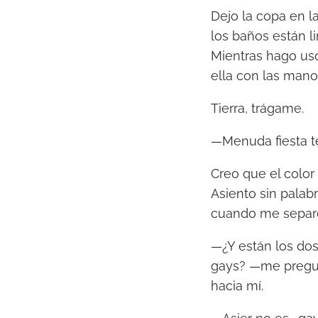
Dejo la copa en l
los baños están l
Mientras hago uso 
ella con las mano
Tierra, trágame.
—Menuda fiesta t
Creo que el color
Asiento sin palab
cuando me separo.
—¿Y están los dos
gays? —me pregunt
hacia mí.