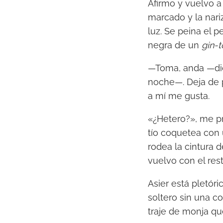
Afirmo y vuelvo a
marcado y la nari
luz. Se peina el 
negra de un
gin-t
—Toma, anda —dice
noche—. Deja de p
a mí me gusta.
«¿Hetero?», me pr
tío coquetea con
rodea la cintura d
vuelvo con el rest
Asier está pletór
soltero sin una 
traje de monja qu