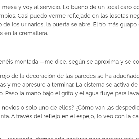
a mesa y voy al servicio. Lo bueno de un local caro 
impios. Casi puedo verme reflejado en las losetas neg
de los urinarios, la puerta se abre. El tío más guapo 
s en la cremallera.
enéis montada —me dice, según se aproxima y se col
 rojo de la decoración de las paredes se ha adueñado
ras y me apresuro a terminar. La cisterna se activa d
 Paso la mano bajo el grifo y el agua fluye para lav
 novios o solo uno de ellos? ¿Cómo van las despedi
a. A través del reflejo en el espejo, lo veo con la 