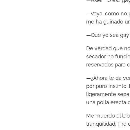
—Asier no es… ga
—Vaya, como no p
me ha guiñado un 
—Que yo sea gay 
De verdad que no
secador no funcio
reservados para c
—¿Ahora te da ver
por puro instinto
ligeramente separ
una polla erecta 
Me muerdo el labi
tranquilidad. Tiro