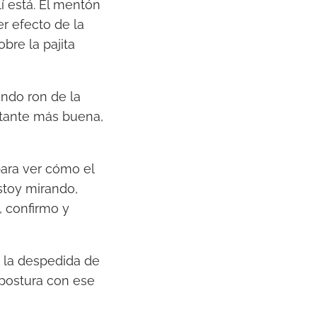
í está. El mentón
r efecto de la
bre la pajita
undo ron de la
tante más buena,
para ver cómo el
stoy mirando,
», confirmo y
e la despedida de
postura con ese