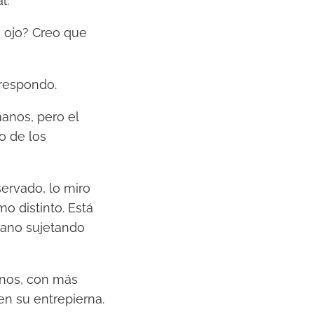
l.
 ojo? Creo que
respondo.
anos, pero el
o de los
ervado, lo miro
o distinto. Está
 mano sujetando
anos, con más
en su entrepierna.