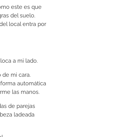
como este es que
ras del suelo.
del local entra por
oca a mi lado.
 de mi cara.
e forma automática
arme las manos.
das de parejas
cabeza ladeada