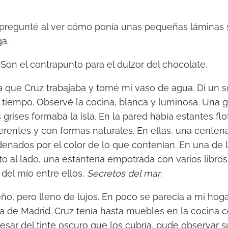
regunté al ver cómo ponía unas pequeñas láminas s
a.
 Son el contrapunto para el dulzor del chocolate.
la que Cruz trabajaba y tomé mi vaso de agua. Di un s
tiempo. Observé la cocina, blanca y luminosa. Una g
grises formaba la isla. En la pared había estantes fl
erentes y con formas naturales. En ellas, una centen
rdenados por el color de lo que contenían. En una de 
to al lado, una estantería empotrada con varios libros
del mío entre ellos,
Secretos del mar
.
eño, pero lleno de lujos. En poco se parecía a mi hoga
erra de Madrid. Cruz tenía hasta muebles en la cocina
esar del tinte oscuro que los cubría, pude observar su