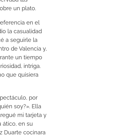
obre un plato.
eferencia en el
io la casualidad
 a seguirle la
ntro de Valencia y,
urante un tiempo
iosidad, intriga.
o que quisiera
pectáculo, por
uién soy?». Ella
regué mi tarjeta y
 ático, en su
uz Duarte cocinara