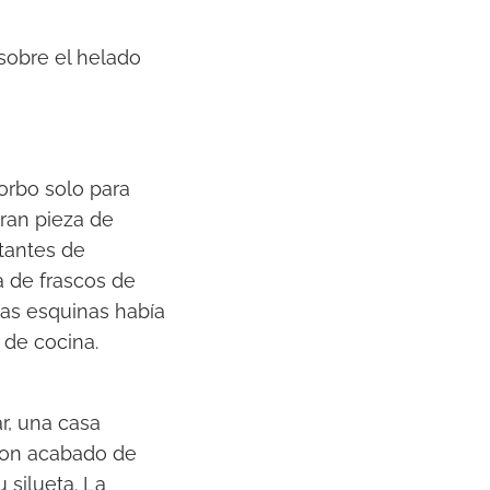
obre el helado
orbo solo para
ran pieza de
otantes de
a de frascos de
las esquinas había
 de cocina.
r, una casa
 con acabado de
 silueta. La