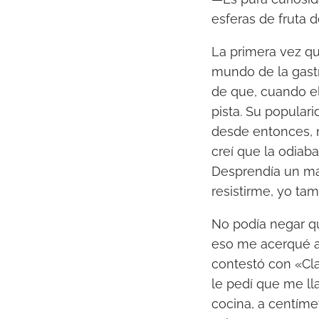
esferas de fruta 
La primera vez qu
mundo de la gastr
de que, cuando e
pista. Su populari
desde entonces, n
creí que la odiaba
Desprendía un ma
resistirme, yo ta
No podía negar q
eso me acerqué aq
contestó con «Cla
le pedí que me lla
cocina, a centíme