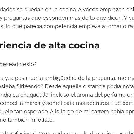
lidades se quedan en la cocina. A veces empiezan ent
y preguntas que esconden más de lo que dicen. Y cu
s, lo que parecía competencia empieza a tomar otra
iencia de alta cocina
 deseado esto?
ca y, a pesar de la ambigüedad de la pregunta, me m
staba flirteando? Desde aquella distancia podía notar
ndía su chaquetilla, incluso el aroma del perfume 
econocí la marca y sonreí para mis adentros. Fue c
duelo tan esperado. A lo largo de mi carrera había ap
ino también mi olfato.
ad profesional, Cruz, nada más —le dije, mientras ob