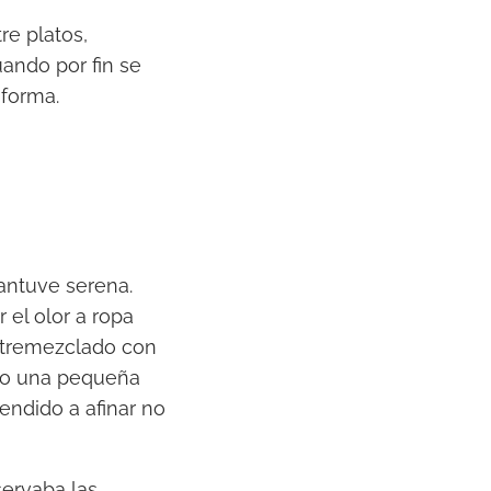
re platos,
ando por fin se
 forma.
antuve serena.
 el olor a ropa
entremezclado con
omo una pequeña
rendido a afinar no
servaba las