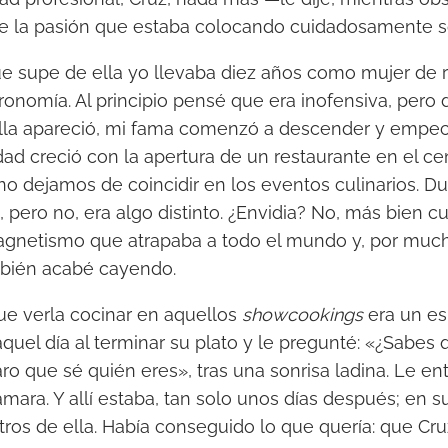
de la pasión que estaba colocando cuidadosamente s
e supe de ella yo llevaba diez años como mujer de r
onomía. Al principio pensé que era inofensiva, pero d
lla apareció, mi fama comenzó a descender y empecé
dad creció con la apertura de un restaurante en el ce
o dejamos de coincidir en los eventos culinarios. D
, pero no, era algo distinto. ¿Envidia? No, más bien cur
gnetismo que atrapaba a todo el mundo y, por much
mbién acabé cayendo.
ue verla cocinar en aquellos
showcookings
era un es
uel día al terminar su plato y le pregunté: «¿Sabes q
ro que sé quién eres», tras una sonrisa ladina. Le ent
mara. Y allí estaba, tan solo unos días después; en su
tros de ella. Había conseguido lo que quería: que Cr