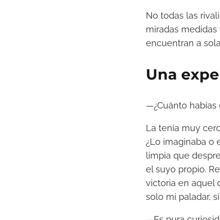
No todas las riva
miradas medidas 
encuentran a sola
Una exper
—¿Cuánto habías
La tenía muy cer
¿Lo imaginaba o e
limpia que despre
el suyo propio. R
victoria en aquel 
solo mi paladar, s
—Es pura curiosid