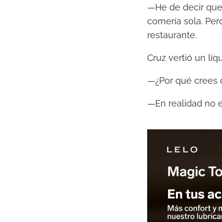
—He de decir que 
comería sola. Per
restaurante.
Cruz vertió un líqu
—¿Por qué crees q
—En realidad no e