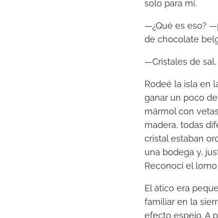
solo para mí.
—¿Qué es eso? —p
de chocolate belg
—Cristales de sal.
Rodeé la isla en 
ganar un poco de 
mármol con vetas 
madera, todas dif
cristal estaban o
una bodega y, jus
Reconocí el lomo 
El ático era pequ
familiar en la si
efecto espejo. A p