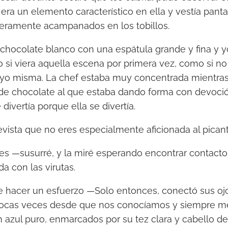
 era un elemento característico en ella y vestía pant
geramente acampanados en los tobillos.
hocolate blanco con una espátula grande y fina y y
o si viera aquella escena por primera vez, como si n
 yo misma. La chef estaba muy concentrada mientras 
 de chocolate al que estaba dando forma con devoci
 divertía porque ella se divertía.
vista que no eres especialmente aficionada al picante
es —susurré, y la miré esperando encontrar contacto 
a con las virutas.
 hacer un esfuerzo —Solo entonces, conectó sus ojo
ocas veces desde que nos conocíamos y siempre me
n azul puro, enmarcados por su tez clara y cabello de