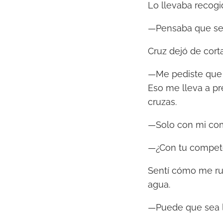
Lo llevaba recogi
—Pensaba que serí
Cruz dejó de corta
—Me pediste que t
Eso me lleva a pre
cruzas.
—Solo con mi co
—¿Con tu compete
Sentí cómo me rub
agua.
—Puede que sea 