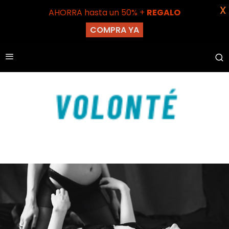
X
AHORRA hasta un 50% +
REGALO
COMPRA YA