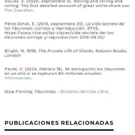
Davies, E. (2020, septiembre 4). Rolling and rolling and
rolling: The first detailed account of great white shark sex.
The Guardian
.
Pérez Amat, E. (2016, septiembre 20). La vida secreta de
los tiburones: cortejo y reproducción. RTVE.
https://www.rtve.es/las-claves/vida-secreta-de-los-
tiburones-cortejo-y-reproduccion-2016-09-20/
Bright, M. 1999.
The Private Life of Sharks
. Robson Books,
London
Pavés, V. (2024, febrero 18). Se extinguirán los tiburones
en un año si se capturan 80 millones anuales.
Información
.
Stop Finning: Tiburones –
Océanos de Vida Libre
.
PUBLICACIONES RELACIONADAS