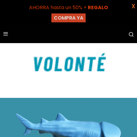
X
AHORRA hasta un 50% +
REGALO
COMPRA YA