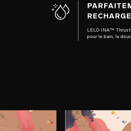
PARFAITE
RECHARGE
LELO INA™ Thrust e
pour le bain, la douc
E 2
ÉTAPE 3
ncez-vous
Jouissez