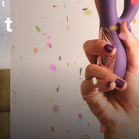
nt
st