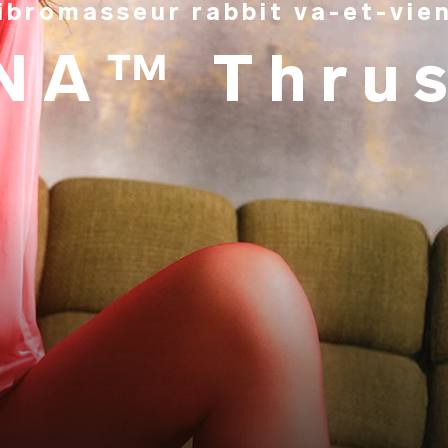
ibromasseur rabbit va-et-vie
NA™ Thru