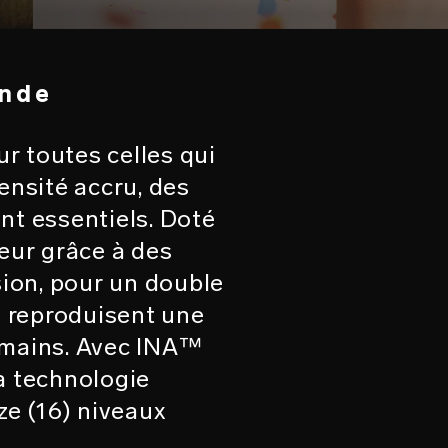
onde
r toutes celles qui
ensité accru, des
nt essentiels. Doté
ieur grâce à des
sion, pour un double
 reproduisent une
s mains. Avec INA™
La technologie
e (16) niveaux