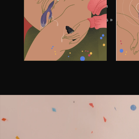
Étalez un peu de lubrifiant intime
Chois
LELO, puis, en tenant INA™
activ
Thrust à l’envers, placez le « bras »
et ap
externe contre votre clitoris en
sensa
guise de mise en bouche.
l’inté
revien