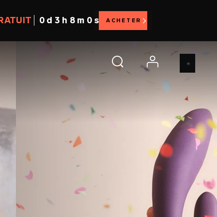
RATUIT
0 d 3 h 7 m 58 s
ACHETER