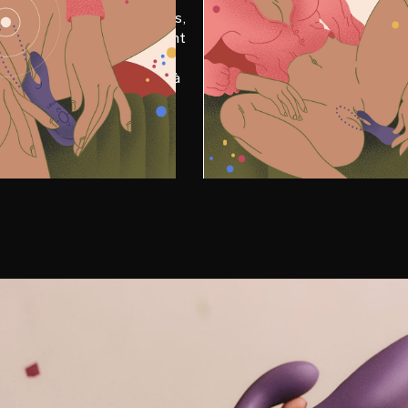
issez un mode de vibrations,
Explorez les différents m
ez la fonction de va-et-vient
intensités jusqu’à atteindr
prêtez-vous à vivre des
extase profonde.
tions profondes exquises à
rieur. Votre point G n’en
dra pas !