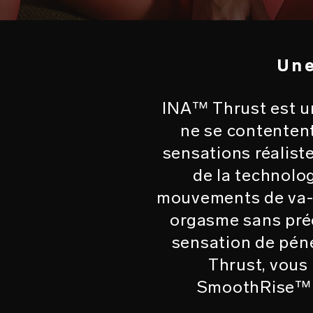
Une
INA™ Thrust est un
ne se contentent
sensations réalist
de la technolog
mouvements de va-et
orgasme sans pré
sensation de péné
Thrust, vous 
SmoothRise™ p