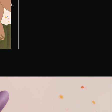
odes et
e une