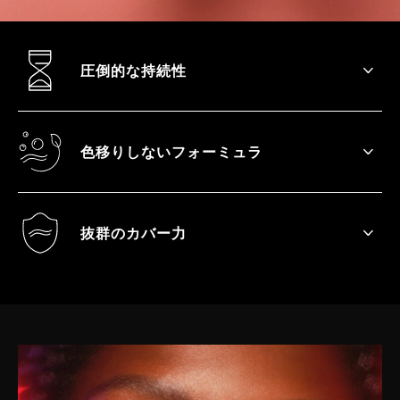
圧倒的な持続性
最大12時間、タッチアップなしで持続しま
す... わざと台無しにしない限りは。
色移りしないフォーミュラ
期待を裏切らない、服を汚さない、頼もし
いパートナーです。
抜群のカバー力
大胆さと鮮やかさがポイントです。否が応
でも目立ちます。