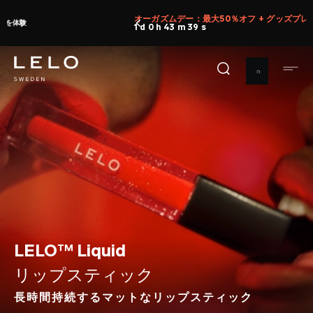
メ
オーガズムデー：最大50％オフ + グッズプレゼント
今買う
イ
1 d 0 h 43 m 38 s
ン
コ
ン
テ
ン
ツ
に
移
動
LELO™ Liquid
リップスティック
長時間持続するマットなリップスティック