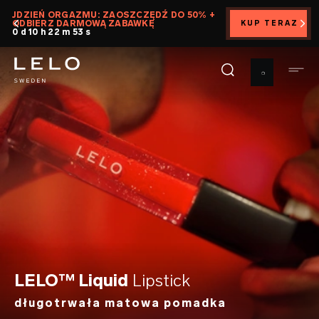
Przejdź
JDZIEŃ ORGAZMU: ZAOSZCZĘDŹ DO 50% +
ODBIERZ DARMOWĄ ZABAWKĘ
KUP TERAZ
do
0 d 10 h 22 m 52 s
treści
LELO™ Liquid
Lipstick
długotrwała matowa pomadka