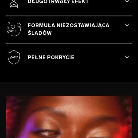
DŁUGOTRWAŁY EFEKT
Pomadka utrzymuje się na ustach do 12
godzin bez konieczności poprawek...
FORMUŁA NIEZOSTAWIAJĄCA
Chyba że świadomie ją rozmażesz.
ŚLADÓW
Niezawodna towarzyszka, który nigdy Cię
nie zawiedzie i nie poplami Twoich ubrań.
PEŁNE POKRYCIE
Odważne i intensywne kolory. Z naszymi
pomadkami nie wtopisz się w tłum.