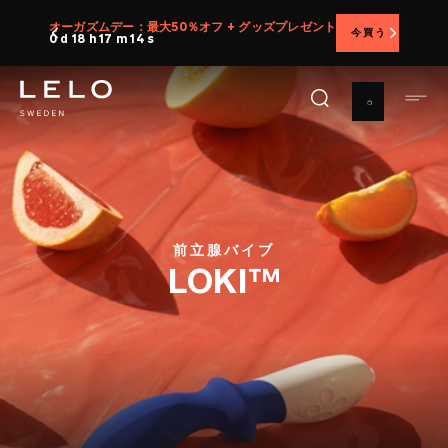
メ
オーガズムデー：最大50％オフ + グッズプレゼント
今買う
イ
0 d 18 h 17 m 12 s
ン
コ
ン
テ
ン
ツ
に
移
前立腺バイブ
動
LOKI™