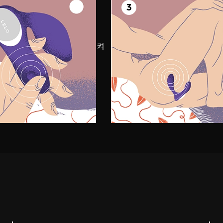
기기
3
더 깊이 빠져
을 하며 편안해질 때까지
완벽하게 맞는 느낌을 찾을
NO™를 삽입하세요. 전원을 켜
다양한 설정을 전환하면서 
더 강렬한 절정을 즐기세요