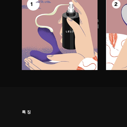
전희
1
2
즐
BRUNO™에 LELO 퍼스널 모이스
심호흡
처라이저를 듬뿍 바르고 편안하게
BRU
즐기세요.
세요.
특징