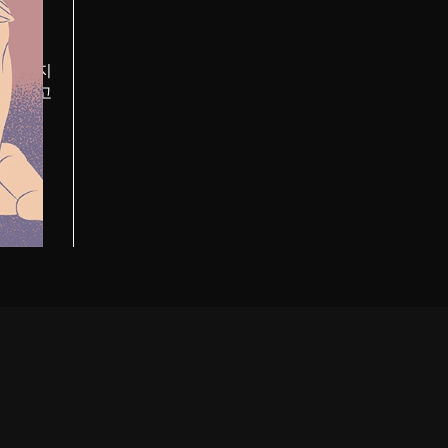
들기
 때까지
더 길고
.