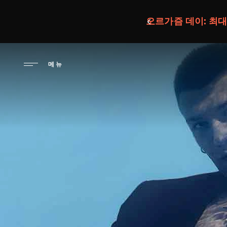
주
요
오르가즘 데이: 최
콘
텐
츠
메뉴
로
건
너
뛰
기