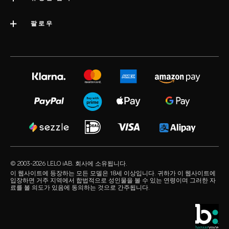
회사 정보
배송
카테고리
팔로우
우수 기업 상
LELO 보증
베스트셀러 섹스 토이
미디어정보
volonté blog
보증 연장
여성용 섹스 토이
LELO 채용
instagram
satisfaction guarantee
남성용 섹스 토이
개인정보 보호 정책
twitter
regulatory compliance
커플용 섹스 토이
쿠키 정책
facebook
일반 FAQ
묶음 상품
사용 약관
audio erotica
쇼핑 FAQ
럭셔리 섹스 토이
제휴 프로그램
our sexual health experts
제품 FAQ
수용성 러브젤
리테일러
© 2003-2026 LELO iAB. 회사에 소유됩니다.
environmental labels
섹스 액세서리
이 웹사이트에 등장하는 모든 모델은 18세 이상입니다. 귀하가 이 웹사이트에
입장하면 거주 지역에서 합법적으로 성인물을 볼 수 있는 연령이며 그러한 자
연락하기
료를 볼 의도가 있음에 동의하는 것으로 간주됩니다.
콘돔
스토어 찾기
퀴어 픽
학생 할인