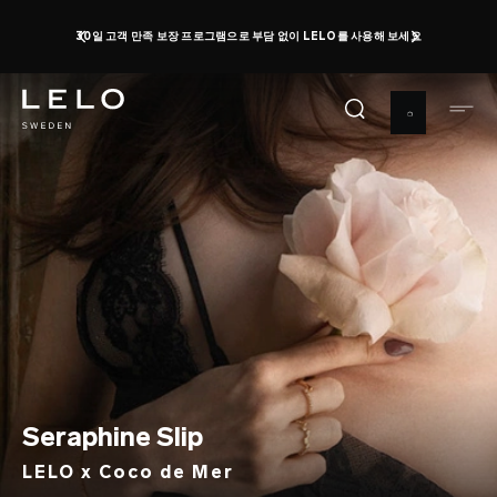
주
30일 고객 만족 보장 프로그램으로 부담 없이 LELO를 사용해 보세요
요
콘
텐
츠
로
건
너
뛰
기
Seraphine Slip
LELO x Coco de Mer