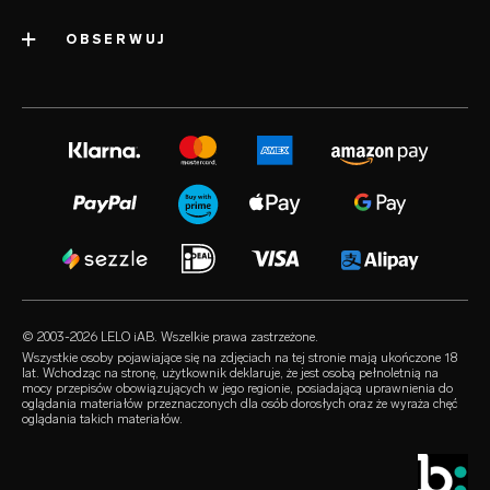
informacje o firmie
dostawa
OBSERWUJ
kategorie
nagrody branżowe
gwarancja LELO
najpopularniejsze zabawki erotyczne
volonté blog
biuro prasowe
gwarancja rozszerzona
zabawki erotyczne dla kobiet
instagram
kariera
satisfaction guarantee
zabawki erotyczne dla mężczyzn
twitter
polityka prywatności
regulatory compliance
zabawki erotyczne dla par
facebook
polityka dotycząca plików cookie
FAQ – pytania ogólne
zestawy
audio erotica
regulamin
FAQ – pytania dot. kupowania
luksusowe zabawki erotyczne
our sexual health experts
program partnerski
FAQ – pytania dot. produktów
lubrykanty
sprzedawcy
© 2003-2026 LELO iAB. Wszelkie prawa zastrzeżone.
environmental labels
akcesoria erotyczne
Wszystkie osoby pojawiające się na zdjęciach na tej stronie mają ukończone 18
lat. Wchodząc na stronę, użytkownik deklaruje, że jest osobą pełnoletnią na
bądźmy w kontakcie
mocy przepisów obowiązujących w jego regionie, posiadającą uprawnienia do
prezerwatywy
oglądania materiałów przeznaczonych dla osób dorosłych oraz że wyraża chęć
oglądania takich materiałów.
wyszukiwarka sklepów
queerowe produkty
zniżka studencka