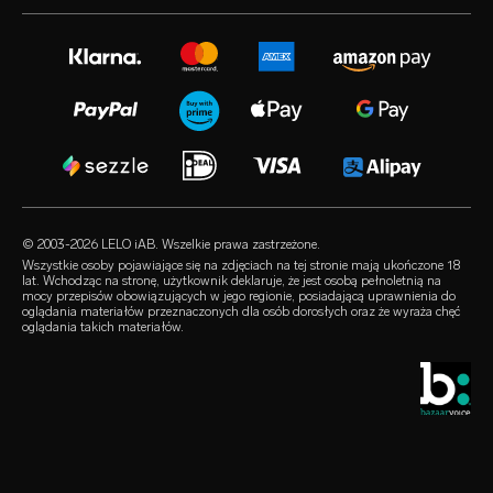
biuro prasowe
gwarancja rozszerzona
zabawki erotyczne dla kobiet
instagram
kariera
satisfaction guarantee
zabawki erotyczne dla mężczyzn
twitter
polityka prywatności
regulatory compliance
zabawki erotyczne dla par
facebook
polityka dotycząca plików cookie
FAQ – pytania ogólne
zestawy
audio erotica
regulamin
FAQ – pytania dot. kupowania
luksusowe zabawki erotyczne
our sexual health experts
program partnerski
FAQ – pytania dot. produktów
lubrykanty
sprzedawcy
© 2003-2026 LELO iAB. Wszelkie prawa zastrzeżone.
environmental labels
akcesoria erotyczne
Wszystkie osoby pojawiające się na zdjęciach na tej stronie mają ukończone 18
lat. Wchodząc na stronę, użytkownik deklaruje, że jest osobą pełnoletnią na
bądźmy w kontakcie
mocy przepisów obowiązujących w jego regionie, posiadającą uprawnienia do
prezerwatywy
oglądania materiałów przeznaczonych dla osób dorosłych oraz że wyraża chęć
oglądania takich materiałów.
wyszukiwarka sklepów
queerowe produkty
zniżka studencka
LELO Originals