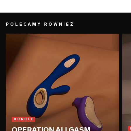
natychmiastowy efekt rozgrzewający,
który poprawia ukrwienie łechtaczki i
zwiększa jej wrażliwość.
POLECAMY RÓWNIEŻ
BUNDLE
OPERATION ALLGASM