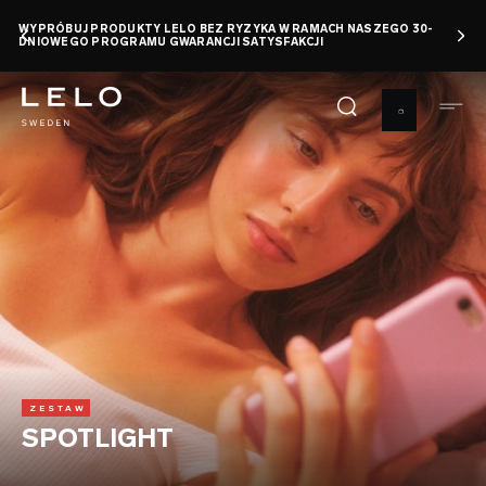
Przejdź
WYPRÓBUJ PRODUKTY LELO BEZ RYZYKA W RAMACH NASZEGO 30-
do
DNIOWEGO PROGRAMU GWARANCJI SATYSFAKCJI
treści
ZESTAW
SPOTLIGHT