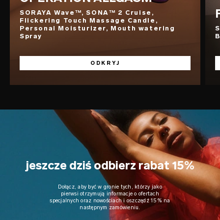
SORAYA Wave™, SONA™ 2 Cruise,
Flickering Touch Massage Candle,
Personal Moisturizer, Mouth watering
S
Spray
B
ODKRYJ
jeszcze dziś odbierz rabat 15%
Dołącz, aby być w gronie tych, którzy jako
pierwsi otrzymują informacje o ofertach
specjalnych oraz nowościach i oszczędź 15% na
następnym zamówieniu.