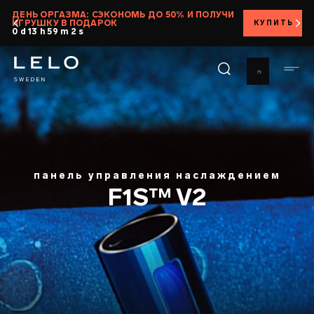
Перейти
ДЕНЬ ОРГАЗМА: СЭКОНОМЬ ДО 50% И ПОЛУЧИ
ИГРУШКУ В ПОДАРОК
КУПИТЬ
к
0 d 13 h 59 m 1 s
основному
содержанию
панель управления наслаждением
F1S™ V2