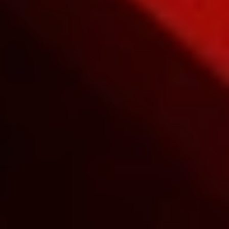
Раскрой весь потенциал F1S™ V2 с
эксклюзивным приложением для iOS
и Android. Приложение соединяется
с гаджетом по Bluetooth, гарантируя