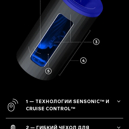
1 — ТЕХНОЛОГИИ SENSONIC™ И
CRUISE CONTROL™
F1S™ V2 — это высшее проявление
любви к себе: через стимуляцию
2 — ГИБКИЙ ЧЕХОЛ ДЛЯ