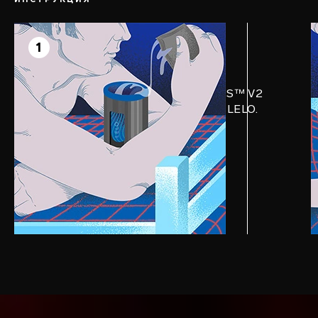
ШАГ 1
Прелюдия
1
Нанеси внутрь насадки на член F1S™ V2
лубрикант Personal Moisturizer от LELO.
Щедро, не жалея.