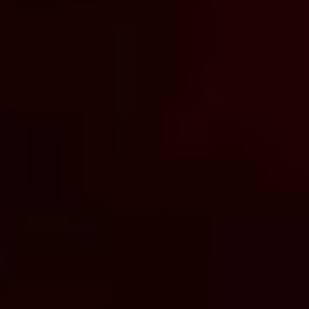
больший контроль над своим
наслаждением, ключ от которого
теперь находится буквально на
кончиках твоих пальцев.