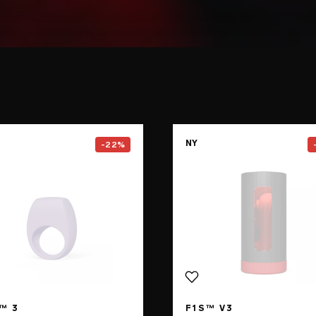
e
Go to the
TOR™ 3
page
Go to the
NY
-22%
™ 3
F1S™ V3