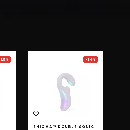
F1S™ V3
page
Go to the
ENIGMA™ Double So
-25%
-28%
ENIGMA™ DOUBLE SONIC