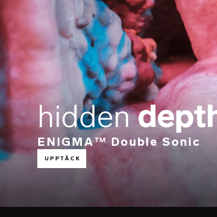
hidden
dept
ENIGMA™ Double Sonic
UPPTÄCK