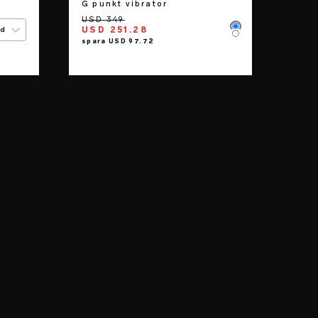
G punkt vibrator
USD 251.28
ed
Color
Color