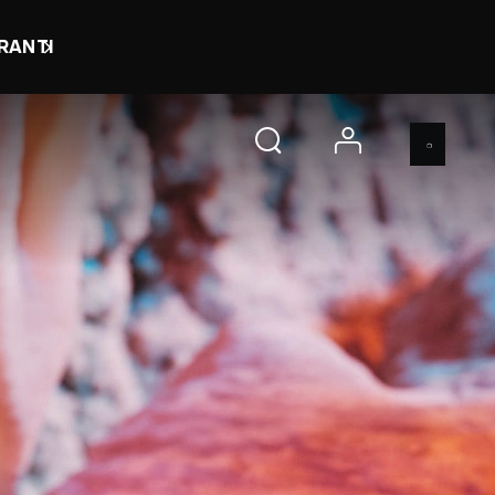
h 49 m 56 s
HANDLA NU
account