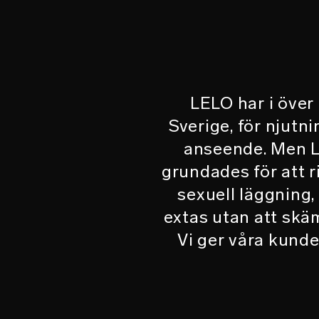
LELO har i över
Sverige, för njutn
anseende. Men LE
grundades för att ri
sexuell läggning,
extas utan att skä
Vi ger våra kunder