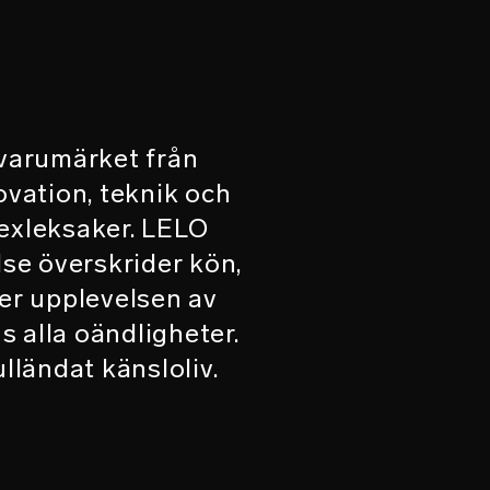
xvarumärket från
ovation, teknik och
sexleksaker. LELO
else överskrider kön,
der upplevelsen av
 alla oändligheter.
ulländat känsloliv.