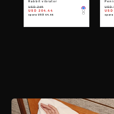
Rabbit vibrator
Peni
Color
USD 204.44
USD 
Color
Color