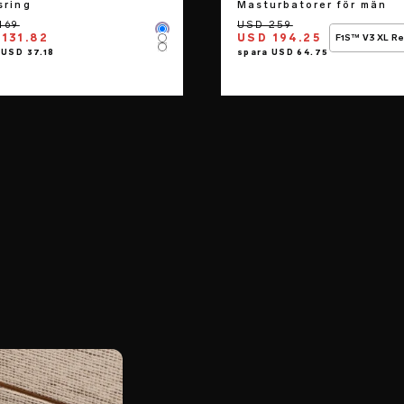
sring
Masturbatorer för män
Color
131.82
USD 194.25
F1S™ V3 XL R
Color
Color