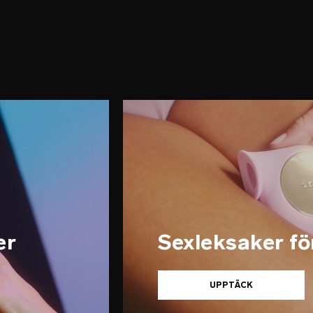
er
Sexleksaker fö
UPPTÄCK