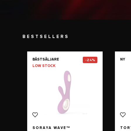
BESTSELLERS
Go to the
SORAYA Wave™
pag
BÄSTSÄLJARE
NY
-24%
LOW STOCK
SORAYA WAVE™
TOR