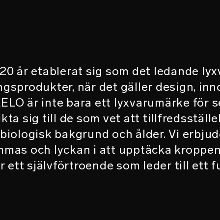
 20 år etablerat sig som det ledande ly
ingsprodukter, när det gäller design, inn
LO är inte bara ett lyxvarumärke för 
kta sig till de som vet att tillfredsställ
 biologisk bakgrund och ålder. Vi erbju
mmas och lyckan i att upptäcka kroppens
 ett självförtroende som leder till ett f