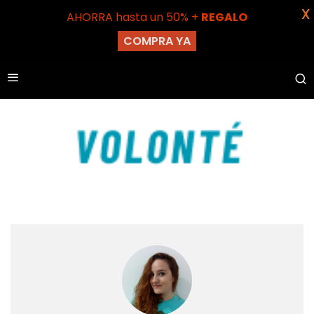
X
AHORRA hasta un 50% +
REGALO
COMPRA YA