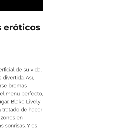
 eróticos
ficial de su vida,
divertida. Así,
arse bromas
del menú perfecto,
ar, Blake Lively
a tratado de hacer
azones en
 sonrisas. Y es