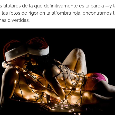
itulares de la que definitivamente es la pareja —y l
as fotos de rigor en la alfombra roja, encontramos t
ás divertidas.