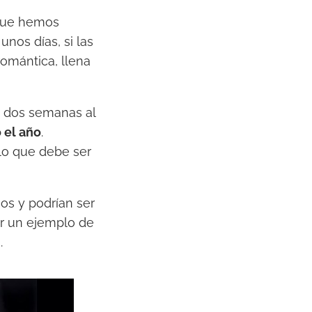
 que hemos
nos días, si las
romántica, llena
a dos semanas al
 el año
.
lo que debe ser
os y podrían ser
ser un ejemplo de
.