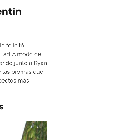
entín
 felicitó
mitad. A modo de
arido junto a Ryan
e las bromas que,
spectos más
S