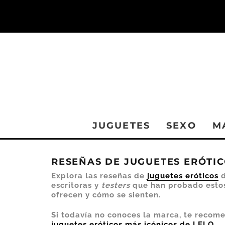
JUGUETES
SEXO
M
RESEÑAS DE JUGUETES ERÓTI
Explora las reseñas de
juguetes eróticos
d
escritoras y
testers
que han probado estos
ofrecen y cómo se sienten.
Si todavía no conoces la marca, te reco
juguetes eróticos más icónicos de LELO
.