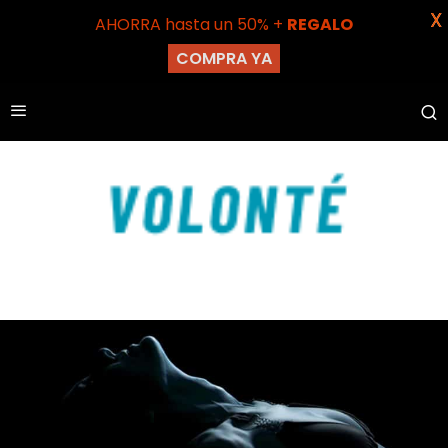
X
AHORRA hasta un 50% +
REGALO
COMPRA YA