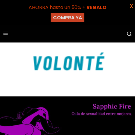
X
AHORRA hasta un 50% +
REGALO
COMPRA YA