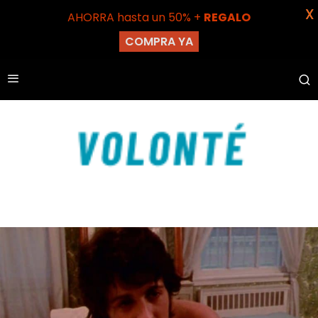
X
AHORRA hasta un 50% +
REGALO
COMPRA YA