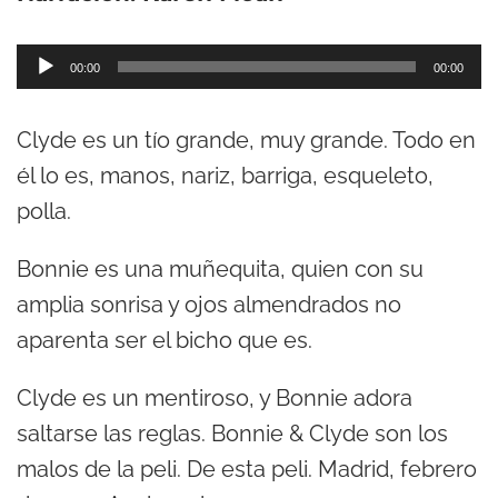
R
00:00
00:00
e
p
Clyde es un tío grande, muy grande. Todo en
r
él lo es, manos, nariz, barriga, esqueleto,
o
polla.
d
Bonnie es una muñequita, quien con su
u
amplia sonrisa y ojos almendrados no
c
aparenta ser el bicho que es.
t
o
Clyde es un mentiroso, y Bonnie adora
r
saltarse las reglas. Bonnie & Clyde son los
d
malos de la peli. De esta peli. Madrid, febrero
e