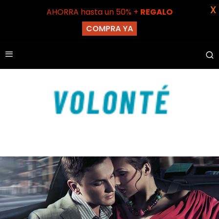
X
AHORRA hasta un 50% +
REGALO
COMPRA YA