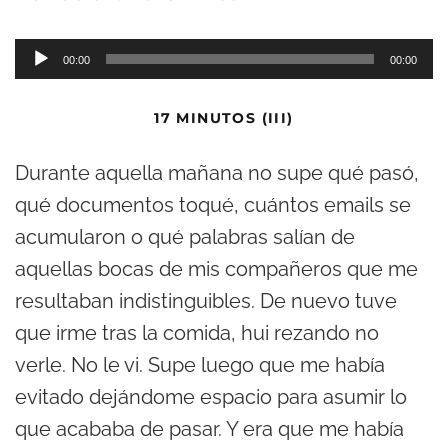
R
00:00
00:00
e
p
17 MINUTOS (III)
r
Durante aquella mañana no supe qué pasó,
o
qué documentos toqué, cuántos emails se
d
acumularon o qué palabras salían de
u
aquellas bocas de mis compañeros que me
c
resultaban indistinguibles. De nuevo tuve
t
que irme tras la comida, hui rezando no
o
verle. No le vi. Supe luego que me había
r
evitado dejándome espacio para asumir lo
d
que acababa de pasar. Y era que me había
e