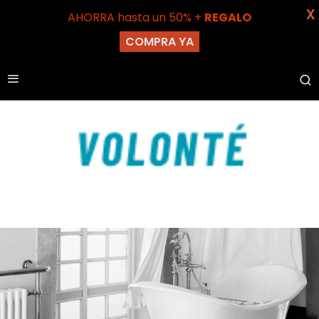
X
AHORRA hasta un 50% +
REGALO
COMPRA YA